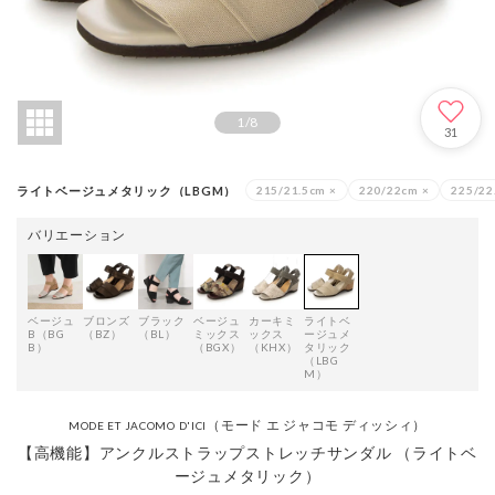
1
/
8
31
ライトベージュメタリック（LBGM）
215/21.5cm
×
220/22cm
×
225/22
バリエーション
ベージュ
ブロンズ
ブラック
ベージュ
カーキミ
ライトベ
B（BG
（BZ）
（BL）
ミックス
ックス
ージュメ
B）
（BGX）
（KHX）
タリック
（LBG
M）
（モード エ ジャコモ ディッシィ）
MODE ET JACOMO D'ICI
【高機能】アンクルストラップストレッチサンダル （ライトベ
ージュメタリック）