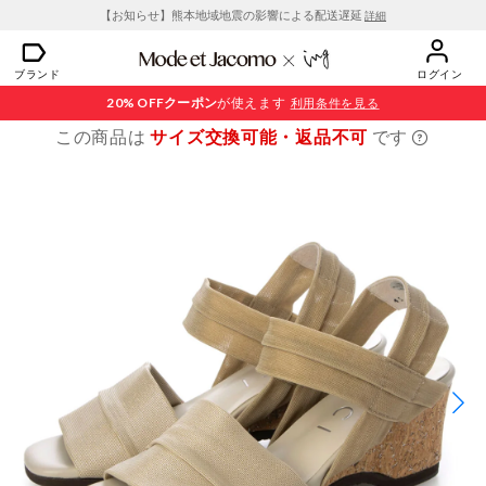
【お知らせ】熊本地域地震の影響による配送遅延
詳細
ブランド
ログイン
20% OFF
クーポン
が使えます
利用条件を見る
この商品は
サイズ交換可能・返品不可
です