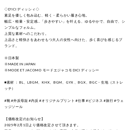
◇D'ICI ディッシィ◇
素足を優しく包み込む、軽く・柔らかい履き心地。
幅広・軽量・安定感…「歩きやすい」を叶える、ゆるやかで、自由で、シ
ンプルなフォルム。
上質な素材へのこだわり。
上品さと軽快さをあわせもつ大人の女性へ向けた、歩く喜びを感じるブ
ランド。
※日本製
※MADE IN JAPAN
※MODE ET JACOMO モードエジャコモ DICI ディッシー
■素材 ： BL、LBGM、KHX、BGM、GYX 、BGX、BGC・生地（ストレ
ッチ）
#靴 #外反母趾 #内反 #オリジナルプリント #仕事 #ビジネス #旅行 #ウェ
ッジソール
【価格改定のお知らせ】
2025年2月1日より価格改定させて頂きます。