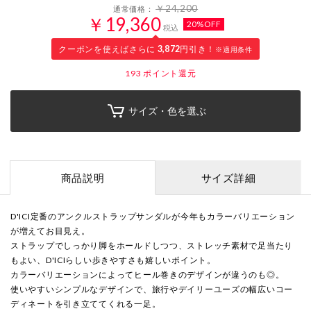
￥24,200
通常価格：
￥19,360
20%OFF
税込
クーポンを使えばさらに
3,872
円引き！
※適用条件
193
ポイント還元
サイズ・色を選ぶ
商品説明
サイズ詳細
D'ICI定番のアンクルストラップサンダルが今年もカラーバリエーション
が増えてお目見え。
ストラップでしっかり脚をホールドしつつ、ストレッチ素材で足当たり
もよい、D'ICIらしい歩きやすさも嬉しいポイント。
カラーバリエーションによってヒール巻きのデザインが違うのも◎。
使いやすいシンプルなデザインで、旅行やデイリーユーズの幅広いコー
ディネートを引き立ててくれる一足。