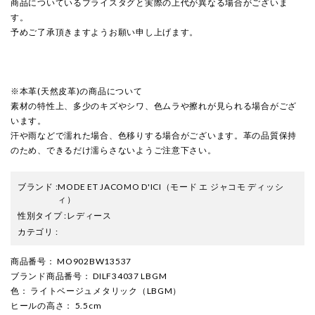
商品についているプライスタグと実際の上代が異なる場合がございま
す。
予めご了承頂きますようお願い申し上げます。
※本革(天然皮革)の商品について
素材の特性上、多少のキズやシワ、色ムラや擦れが見られる場合がござ
います。
汗や雨などで濡れた場合、色移りする場合がございます。革の品質保持
のため、できるだけ濡らさないようご注意下さい。
ブランド
:
MODE ET JACOMO D'ICI
（モード エ ジャコモ ディッシ
ィ）
性別タイプ
:
レディース
カテゴリ
:
商品番号
： MO902BW13537
ブランド商品番号
： DILF34037 LBGM
色
： ライトベージュメタリック（LBGM）
ヒールの高さ
： 5.5cm