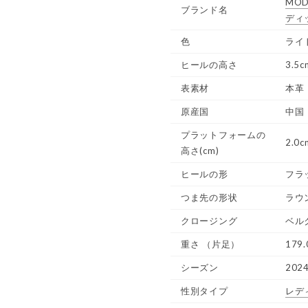
MOD
ブランド名
ディ
色
ライ
ヒールの高さ
3.5c
表素材
本革
原産国
中国
プラットフォームの
2.0c
高さ(cm)
ヒールの形
フラ
つま先の形状
ラウ
クロージング
ベル
重さ
（片足）
179.
シーズン
202
性別タイプ
レデ