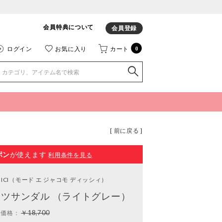
会員特典について
会員登録
ログイン
お気に入り
カート
0
[ 前に戻る ]
ポン
が使えます
利用条件を見る
ICI
（モード エ ジャコモ ディッシィ）
ツサンダル （ライトグレー）
￥18,700
常価格：