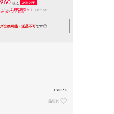
960
20%OFF
税込
2,992
ばさらに
円引き！
※適用条件
149
ポイント還元
ズ交換可能・返品不可
です
お気に入り
品切れ