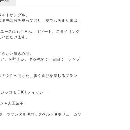
ベルトサンダル。
つま先部分を覆っており、夏でもあまり露出し
。
ーユースはもちろん、リゾート、スタイリング
ていただけます。
柔らかい履き心地。
すい」を叶える、ゆるやかで、自由で、シンプ
人の女性へ向けた、歩く喜びを感じるブラン
エジャコモ DICI ディッシー
イロン＋人工皮革
#スポーツサンダル #バックベルト #ボリュームソ