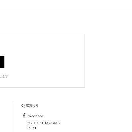
します
公式SNS
facebook
MODE ET JACOMO
D'ICI