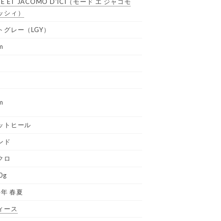
E ET JACOMO D'ICI
（モード エ ジャコモ
ッシィ）
トグレー（LGY）
m
m
ットヒール
ンド
クロ
0g
4年 春夏
ィース