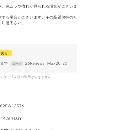
て
ワ、色ムラや擦れが見られる場合がございま
りする場合がございます。革の品質保持のた
ご注意下さい。
を見る
59まで
26Renewal_Max20_20
コード
つです。注文後の適用はできません。
02BW13576
N44264 LGY