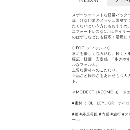
スポーツテイストな軽量バック
涼しげな印象のメッシュ素材で
たくないという方にもおすすめ
エフォートレスな1足はデイリ
のはずしなどにも幅広く活用し
◇D'ICI ディッシィ◇
素足を優しく包み込む、軽く・
幅広・軽量・安定感…「歩きや
ルなフォルム。
上質な素材へのこだわり。
上品さと軽快さをあわせもつ大
ド。
※MODE ET JACOMO モード
■素材 ： BL、LGY、GR・ナ
#靴 #外反母趾 #内反 #旅行 
ール