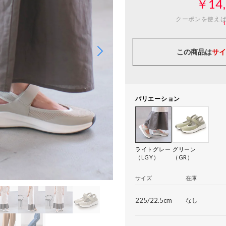
￥14,
クーポンを使え
この商品は
サイ
バリエーション
ライトグレー
グリーン
（LGY）
（GR）
サイズ
在庫
225/22.5cm
なし