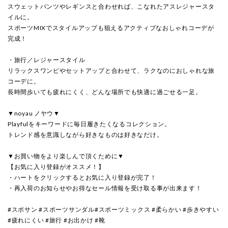
スウェットパンツやレギンスと合わせれば、こなれたアスレジャースタ
イルに。
スポーツMIXでスタイルアップも狙えるアクティブなおしゃれコーデが
完成！
・旅行／レジャースタイル
リラックスワンピやセットアップと合わせて、ラクなのにおしゃれな旅
コーデに。
長時間歩いても疲れにくく、どんな場所でも快適に過ごせる一足。
▼noyau ノヤウ▼
Playfulをキーワードに毎日履きたくなるコレクション。
トレンド感を意識しながら好きなものは好きなだけ。
▼お買い物をより楽しんで頂くために▼
【お気に入り登録がオススメ！】
・ハートをクリックするとお気に入り登録が完了！
・再入荷のお知らせやお得なセール情報を受け取る事が出来ます！
#スポサン #スポーツサンダル#スポーツミックス #柔らかい #歩きやすい
#疲れにくい #旅行 #お出かけ #靴