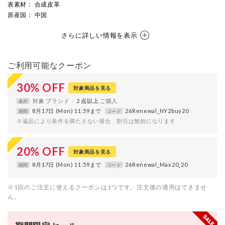
表素材
： 合成皮革
原産国
： 中国
さらに詳しい情報を表示
ご利用可能なクーポン
30
%
OFF
対象商品を見る
対象
ブランド
2 点以上
条件
8月17日 (Mon) 11:59まで
26Renewal_NY2buy20
期間
コード
※返品により条件を満たさない場合、割引は無効になります
20
%
OFF
対象商品を見る
8月17日 (Mon) 11:59まで
26Renewal_Max20_20
期間
コード
※1回のご注文に使えるクーポンは1つです。注文後の適用はできませ
ん。