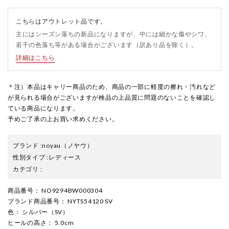
こちらはアウトレット品です。
主にはシーズン落ちの新品になりますが、中には細かな傷やシワ、
若干の色落ち等がある場合がございます（訳あり品を除く）。
詳細はこちら
＊注）本品はキャリー商品のため、商品の一部に軽度の擦れ・汚れなど
が見られる場合がございますが検品の上品質に問題のないことを確認し
ている商品になります。
予めご了承の上お買い求めください。
ブランド
:
noyau
（ノヤウ）
性別タイプ
:
レディース
カテゴリ
:
商品番号
： NO9294BW000304
ブランド商品番号
： NYTS54120 SV
色
： シルバー（SV）
ヒールの高さ
： 5.0cm