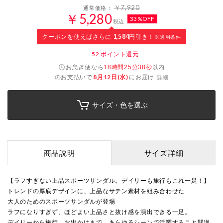
￥7,920
通常価格：
￥5,280
33%OFF
税込
クーポンを使えばさらに
1,584
円引き！
※適用条件
52
ポイント還元
お急ぎ便なら
以内
18時間25分37秒
のお支払いで
8月12日(水)
にお届け
詳細
サイズ・色を選ぶ
商品説明
サイズ詳細
【ラフすぎない上品スポーツサンダル。デイリーも旅行もこれ一足！】
トレンドの厚底デザインに、上品なサテン素材を組み合わせた
大人のためのスポーツサンダルが登場
ラフになりすぎず、ほどよい上品さと抜け感を演出できる一足。
デイリーから旅行、お出かけまで、あらゆるシーンで活躍すること間違