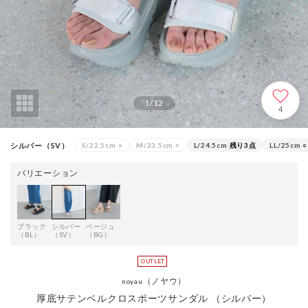
1
/
12
4
シルバー（SV）
S/22.5cm
×
M/23.5cm
×
L/24.5cm
残り3点
LL/25cm
○
バリエーション
ブラック
シルバー
ベージュ
（BL）
（SV）
（BG）
（ノヤウ）
noyau
厚底サテンベルクロスポーツサンダル （シルバー）