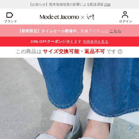
【お知らせ】熊本地域地震の影響による配送遅延
詳細
ブランド
ログイン
【期間限定】タイムセール開催中。
対象アイテムは
こちら
30% OFF
クーポン
が使えます
利用条件を見る
この商品は
サイズ交換可能・返品不可
です