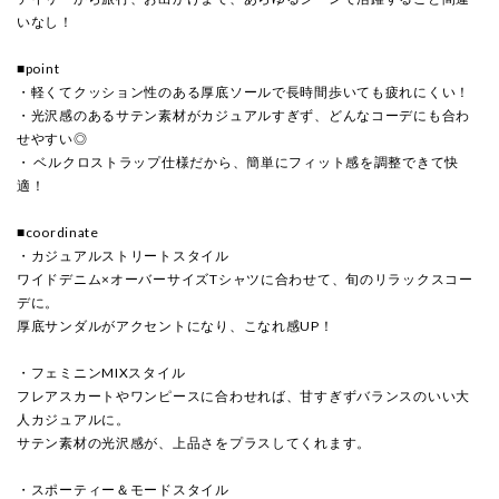
いなし！
■point
・軽くてクッション性のある厚底ソールで長時間歩いても疲れにくい！
・光沢感のあるサテン素材がカジュアルすぎず、どんなコーデにも合わ
せやすい◎
・ ベルクロストラップ仕様だから、簡単にフィット感を調整できて快
適！
■coordinate
・カジュアルストリートスタイル
ワイドデニム×オーバーサイズTシャツに合わせて、旬のリラックスコー
デに。
厚底サンダルがアクセントになり、こなれ感UP！
・フェミニンMIXスタイル
フレアスカートやワンピースに合わせれば、甘すぎずバランスのいい大
人カジュアルに。
サテン素材の光沢感が、上品さをプラスしてくれます。
・スポーティー＆モードスタイル