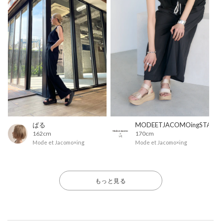
ぱる
MODEETJACOMOingSTAFF
162cm
170cm
Mode et Jacomo×ing
Mode et Jacomo×ing
もっと見る