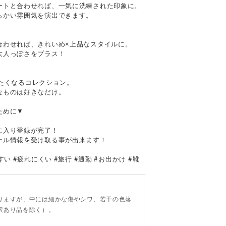
ートと合わせれば、一気に洗練された印象に。
らかい雰囲気を演出できます。
合わせれば、きれいめ×上品なスタイルに。
大人っぽさをプラス！
履きたくなるコレクション。
なものは好きなだけ。
ために▼
】
に入り登録が完了！
ール情報を受け取る事が出来ます！
い #疲れにくい #旅行 #通勤 #お出かけ #靴
。
りますが、中には細かな傷やシワ、若干の色落
訳あり品を除く）。