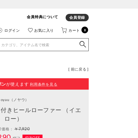
会員特典について
会員登録
ログイン
お気に入り
カート
0
[ 前に戻る ]
ポン
が使えます
利用条件を見る
noyau
（ノヤウ）
付きヒールローファー （イエ
ロー）
￥7,920
常価格：
290
45%OFF