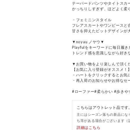
テーパードパンツやタイトスカ
かっちりしすぎず、ほどよく柔
・フェミニンスタイル
フレアスカートやワンピースと
甘さを抑えたビットデザインが
▼noyau ノヤウ▼
Playfulをキーワードに毎日
トレンド感を意識しながら好き
▼お買い物をより楽しんで頂く
【お気に入り登録がオススメ！
・ハートをクリックするとお気
・再入荷のお知らせやお得なセ
#ローファー#柔らかい #歩きやす
こちらはアウトレット品です
主にはシーズン落ちの新品にな
ち等がある場合がございます（
詳細はこちら