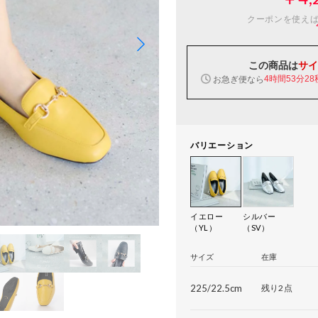
クーポンを使え
この商品は
サイ
お急ぎ便なら
4時間53分27
バリエーション
イエロー
シルバー
（YL）
（SV）
サイズ
在庫
225/22.5cm
残り2点