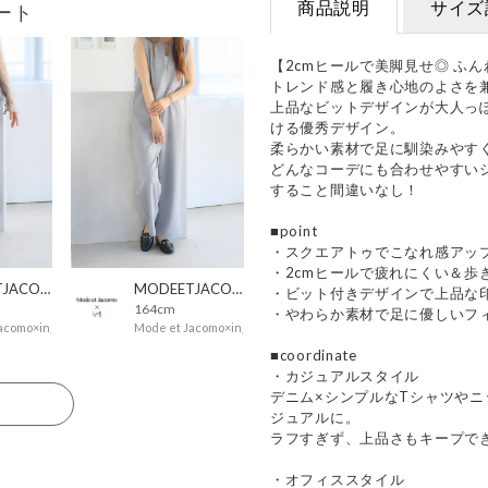
商品説明
サイズ
ート
【2cmヒールで美脚見せ◎ ふ
トレンド感と履き心地のよさを
上品なビットデザインが大人っぽ
ける優秀デザイン。
柔らかい素材で足に馴染みやす
どんなコーデにも合わせやすい
すること間違いなし！
■point
・スクエアトゥでこなれ感アッ
・2cmヒールで疲れにくい＆歩
MODEETJACOMOingSTAFF
MODEETJACOMOingSTAFF
・ビット付きデザインで上品な
164cm
・やわらか素材で足に優しいフ
acomo×ing
Mode et Jacomo×ing
■coordinate
・カジュアルスタイル
デニム×シンプルなTシャツや
る
ジュアルに。
ラフすぎず、上品さもキープで
・オフィススタイル