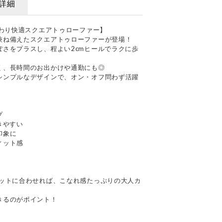
詳細
んわり快適スクエアトゥローファー】
兼ね備えたスクエアトゥローファーが登場！
さをプラスし、程よい2cmヒールでラクに歩
く、長時間のお出かけや通勤にも◎
シンプルなデザインで、オン・オフ問わず活躍
プ
きやすい
印象に
ィット感
ニットに合わせれば、こなれ感たっぷりの大人カ
きるのがポイント！