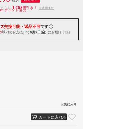
税込
1,287
ばさらに
円引き！
※適用条件
42
ポイント還元
ズ交換可能・返品不可
です
以内
のお支払いで
8月7日(金)
にお届け
詳細
秒
お気に入り
カートに入れる