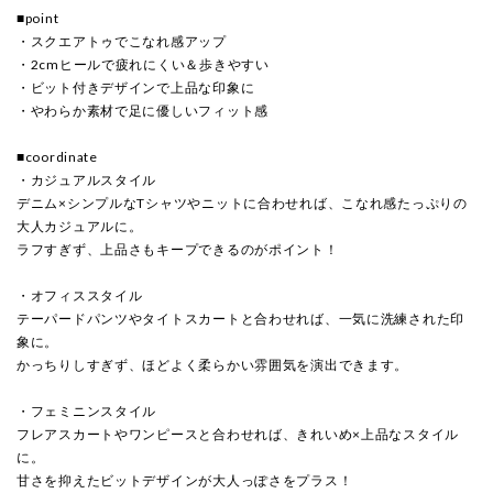
■point
・スクエアトゥでこなれ感アップ
・2cmヒールで疲れにくい＆歩きやすい
・ビット付きデザインで上品な印象に
・やわらか素材で足に優しいフィット感
■coordinate
・カジュアルスタイル
デニム×シンプルなTシャツやニットに合わせれば、こなれ感たっぷりの
大人カジュアルに。
ラフすぎず、上品さもキープできるのがポイント！
・オフィススタイル
テーパードパンツやタイトスカートと合わせれば、一気に洗練された印
象に。
かっちりしすぎず、ほどよく柔らかい雰囲気を演出できます。
・フェミニンスタイル
フレアスカートやワンピースと合わせれば、きれいめ×上品なスタイル
に。
甘さを抑えたビットデザインが大人っぽさをプラス！