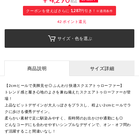
税込
クーポンを使えばさらに
1,287
円引き！
※適用条件
42
ポイント還元
サイズ・色を選ぶ
商品説明
サイズ詳細
【2cmヒールで美脚見せ◎ ふんわり快適スクエアトゥローファー】
トレンド感と履き心地のよさを兼ね備えたスクエアトゥローファーが登
場！
上品なビットデザインが大人っぽさをプラスし、程よい2cmヒールでラ
クに歩ける優秀デザイン。
柔らかい素材で足に馴染みやすく、長時間のお出かけや通勤にも◎
どんなコーデにも合わせやすいシンプルなデザインで、オン・オフ問わ
ず活躍すること間違いなし！