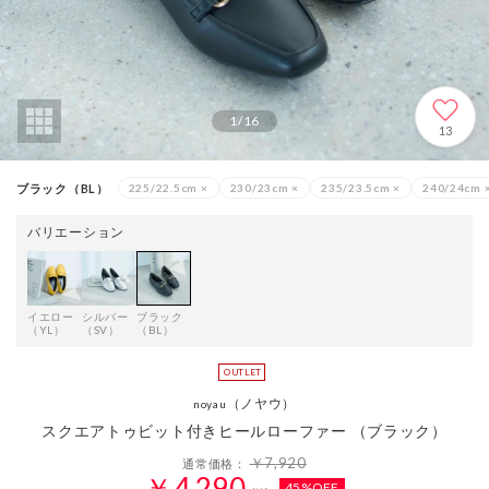
1
/
16
13
ブラック（BL）
225/22.5cm
×
230/23cm
×
235/23.5cm
×
240/24cm
バリエーション
イエロー
シルバー
ブラック
（YL）
（SV）
（BL）
（ノヤウ）
noyau
スクエアトゥビット付きヒールローファー （ブラック）
￥7,920
通常価格：
￥4,290
45%OFF