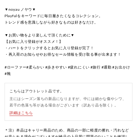
▼noyau ノヤウ▼
Playfulをキーワードに毎日履きたくなるコレクション。
トレンド感を意識しながら好きなものは好きなだけ。
▼お買い物をより楽しんで頂くために▼
【お気に入り登録がオススメ！】
・ハートをクリックするとお気に入り登録が完了！
・再入荷のお知らせやお得なセール情報を受け取る事が出来ます！
#ローファー#柔らかい #歩きやすい #疲れにくい #旅行 #通勤 #お出かけ
#靴
こちらはアウトレット品です。
主にはシーズン落ちの新品になりますが、中には細かな傷やシワ、
若干の色落ち等がある場合がございます（訳あり品を除く）。
詳細はこちら
＊注）本品はキャリー商品のため、商品の一部に軽度の擦れ・汚れなど
が見られる場合がございますが検品の上品質に問題のないことを確認し