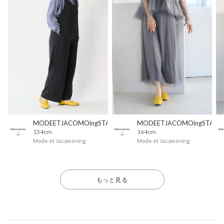
MODEETJACOMOingSTAFF
MODEETJACOMOingSTAFF
154cm
164cm
Mode et Jacomo×ing
Mode et Jacomo×ing
もっと見る