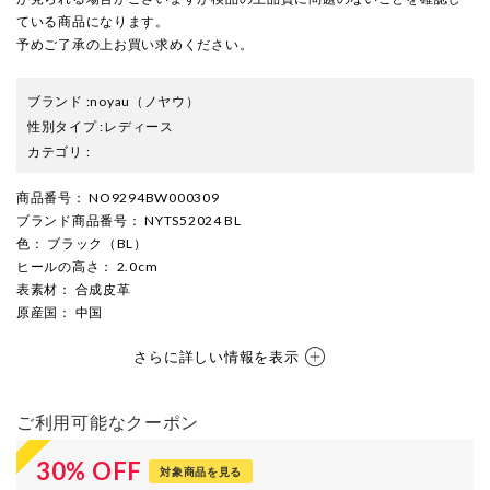
ている商品になります。
予めご了承の上お買い求めください。
ブランド
:
noyau
（ノヤウ）
性別タイプ
:
レディース
カテゴリ
:
商品番号
： NO9294BW000309
ブランド商品番号
： NYTS52024 BL
色
： ブラック（BL）
ヒールの高さ
： 2.0cm
表素材
： 合成皮革
原産国
： 中国
さらに詳しい情報を表示
ご利用可能なクーポン
30
%
OFF
対象商品を見る