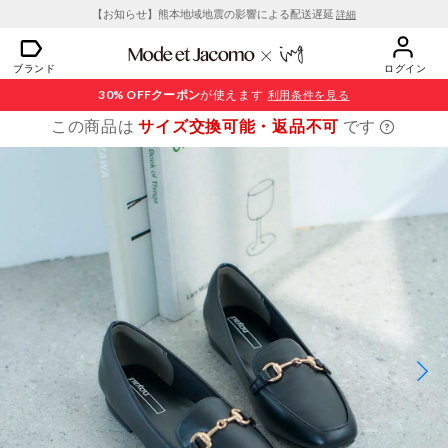
【お知らせ】熊本地域地震の影響による配送遅延
詳細
ブランド
ログイン
30% OFF
クーポン
が使えます
利用条件を見る
この商品は
サイズ交換可能・返品不可
です