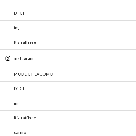
D'ICI
ing
Riz raffinee
instagram
MODE ET JACOMO
D'ICI
ing
Riz raffinee
carino