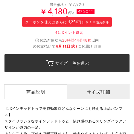
￥7,920
通常価格：
￥4,180
47%OFF
税込
クーポンを使えばさらに
1,254
円引き！
※適用条件
41
ポイント還元
お急ぎ便なら
以内
20時間44分47秒
のお支払いで
8月11日(火)
にお届け
詳細
サイズ・色を選ぶ
商品説明
サイズ詳細
【ポインテッドトゥで美脚効果◎どんなシーンにも映える上品パンプ
ス】
スタイリッシュなポインテッドトゥと、抜け感のあるスリングバックデ
ザインが魅力の一足。
上品なストラップ付きで安定感があり、歩きやすさとエレガントさを両