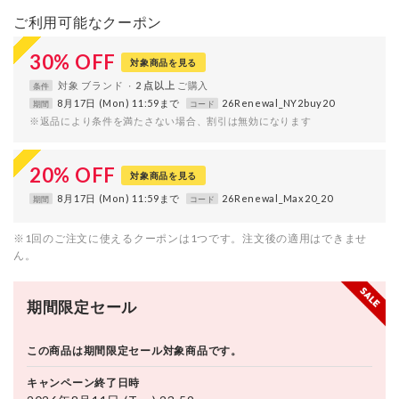
ご利用可能なクーポン
30
%
OFF
対象商品を見る
対象
ブランド
2 点以上
条件
8月17日 (Mon) 11:59まで
26Renewal_NY2buy20
期間
コード
※返品により条件を満たさない場合、割引は無効になります
20
%
OFF
対象商品を見る
8月17日 (Mon) 11:59まで
26Renewal_Max20_20
期間
コード
※1回のご注文に使えるクーポンは1つです。注文後の適用はできませ
ん。
期間限定セール
この商品は期間限定セール対象商品です。
キャンペーン終了日時