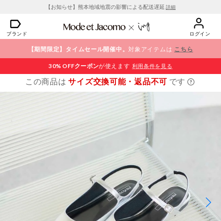
【お知らせ】熊本地域地震の影響による配送遅延
詳細
ブランド
ログイン
【期間限定】タイムセール開催中。
対象アイテムは
こちら
30% OFF
クーポン
が使えます
利用条件を見る
この商品は
サイズ交換可能・返品不可
です