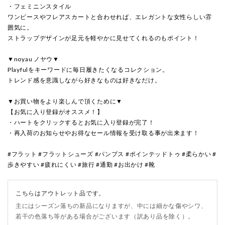
・フェミニンスタイル
ワンピースやフレアスカートと合わせれば、エレガントな女性らしい雰
囲気に。
ストラップデザインが足元を軽やかに見せてくれるのもポイント！
▼noyau ノヤウ▼
Playfulをキーワードに毎日履きたくなるコレクション。
トレンド感を意識しながら好きなものは好きなだけ。
▼お買い物をより楽しんで頂くために▼
【お気に入り登録がオススメ！】
・ハートをクリックするとお気に入り登録が完了！
・再入荷のお知らせやお得なセール情報を受け取る事が出来ます！
#フラット #フラットシューズ #パンプス #ポインテッドトゥ #柔らかい #
歩きやすい #疲れにくい #旅行 #通勤 #お出かけ #靴
こちらはアウトレット品です。
主にはシーズン落ちの新品になりますが、中には細かな傷やシワ、
若干の色落ち等がある場合がございます（訳あり品を除く）。