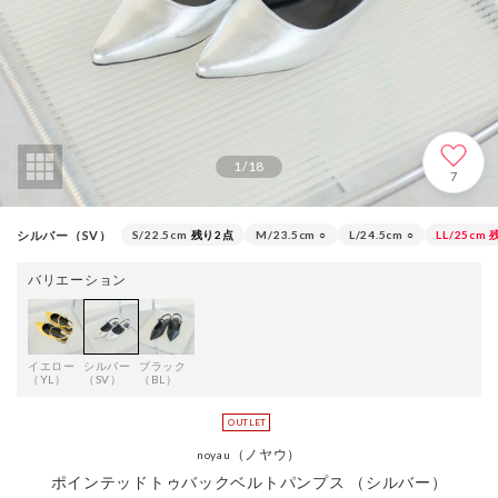
1
/
18
7
シルバー（SV）
S/22.5cm
残り2点
M/23.5cm
○
L/24.5cm
○
LL/25cm
バリエーション
イエロー
シルバー
ブラック
（YL）
（SV）
（BL）
（ノヤウ）
noyau
ポインテッドトゥバックベルトパンプス （シルバー）