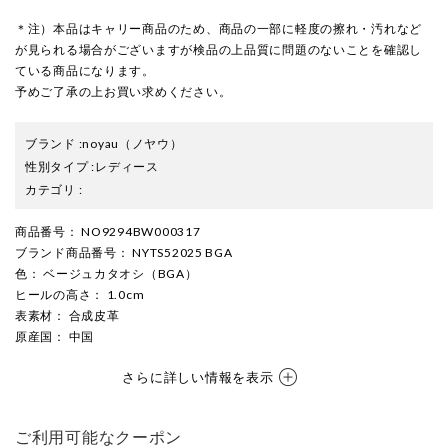
＊注）本品はキャリー商品のため、商品の一部に軽度の擦れ・汚れなど
が見られる場合がございますが検品の上品質に問題のないことを確認し
ている商品になります。
予めご了承の上お買い求めください。
ブランド
:
noyau
（ノヤウ）
性別タイプ
:
レディース
カテゴリ
:
商品番号
： NO9294BW000317
ブランド商品番号
： NYTS52025 BGA
色
： ベージュカタオシ（BGA）
ヒールの高さ
： 1.0cm
表素材
： 合成皮革
原産国
： 中国
さらに詳しい情報を表示
ご利用可能なクーポン