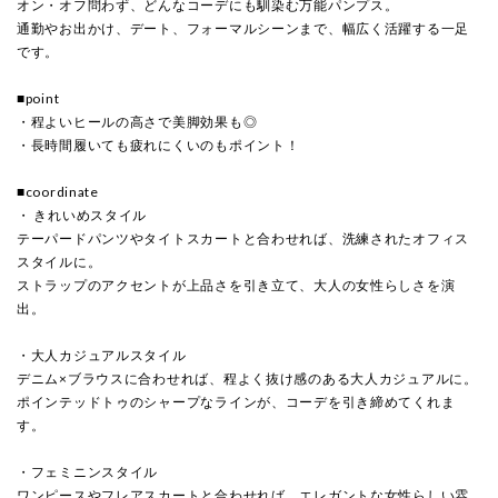
オン・オフ問わず、どんなコーデにも馴染む万能パンプス。
通勤やお出かけ、デート、フォーマルシーンまで、幅広く活躍する一足
です。
■point
・程よいヒールの高さで美脚効果も◎
・長時間履いても疲れにくいのもポイント！
■coordinate
・ きれいめスタイル
テーパードパンツやタイトスカートと合わせれば、洗練されたオフィス
スタイルに。
ストラップのアクセントが上品さを引き立て、大人の女性らしさを演
出。
・大人カジュアルスタイル
デニム×ブラウスに合わせれば、程よく抜け感のある大人カジュアルに。
ポインテッドトゥのシャープなラインが、コーデを引き締めてくれま
す。
・フェミニンスタイル
ワンピースやフレアスカートと合わせれば、エレガントな女性らしい雰