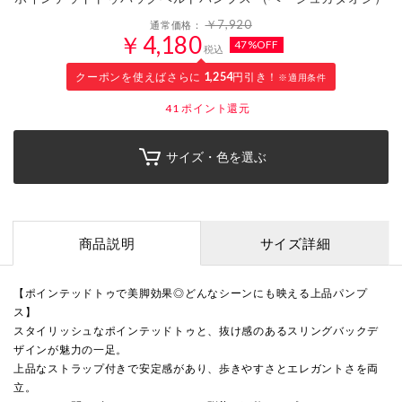
￥7,920
通常価格：
￥4,180
47%OFF
税込
クーポンを使えばさらに
1,254
円引き！
※適用条件
41
ポイント還元
サイズ・色を選ぶ
商品説明
サイズ詳細
【ポインテッドトゥで美脚効果◎どんなシーンにも映える上品パンプ
ス】
スタイリッシュなポインテッドトゥと、抜け感のあるスリングバックデ
ザインが魅力の一足。
上品なストラップ付きで安定感があり、歩きやすさとエレガントさを両
立。