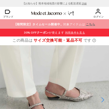
【お知らせ】熊本地域地震の影響による配送遅延
詳細
ブランド
ログイン
【期間限定】タイムセール開催中。
対象アイテムは
こちら
30% OFF
クーポン
が使えます
利用条件を見る
この商品は
サイズ交換可能・返品不可
です