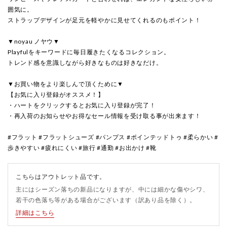
囲気に。
ストラップデザインが足元を軽やかに見せてくれるのもポイント！
▼noyau ノヤウ▼
Playfulをキーワードに毎日履きたくなるコレクション。
トレンド感を意識しながら好きなものは好きなだけ。
▼お買い物をより楽しんで頂くために▼
【お気に入り登録がオススメ！】
・ハートをクリックするとお気に入り登録が完了！
・再入荷のお知らせやお得なセール情報を受け取る事が出来ます！
#フラット #フラットシューズ #パンプス #ポインテッドトゥ #柔らかい #
歩きやすい #疲れにくい #旅行 #通勤 #お出かけ #靴
こちらはアウトレット品です。
主にはシーズン落ちの新品になりますが、中には細かな傷やシワ、
若干の色落ち等がある場合がございます（訳あり品を除く）。
詳細はこちら