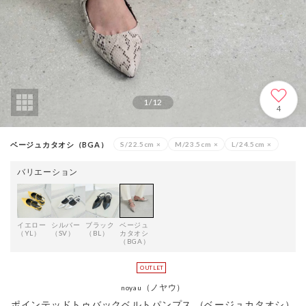
1
/
12
4
ベージュカタオシ（BGA）
S/22.5cm
×
M/23.5cm
×
L/24.5cm
×
バリエーション
イエロー
シルバー
ブラック
ベージュ
（YL）
（SV）
（BL）
カタオシ
（BGA）
（ノヤウ）
noyau
ポインテッドトゥバックベルトパンプス （ベージュカタオシ）