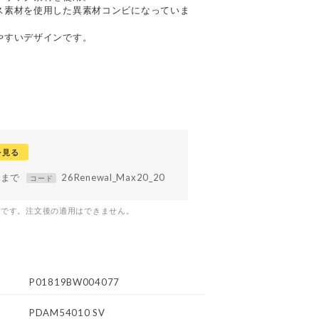
ス素材を使用した異素材コンビになっていま
やすいデザインです。
を見る
59まで
26Renewal_Max20_20
コード
つです。注文後の適用はできません。
P01819BW004077
PDAM54010 SV