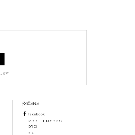
します
公式SNS
facebook
MODE ET JACOMO
D'ICI
ing