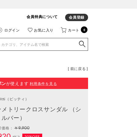
会員特典について
会員登録
ログイン
お気に入り
カート
0
[ 前に戻る ]
ポン
が使えます
利用条件を見る
itti
（ピッティ）
ンメトリークロスサンダル （シ
ルバー）
￥9,900
常価格：
920
20%OFF