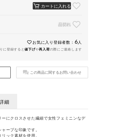
カートに入れる
品切れ
6
お気に入り登録者数：
人
りに登録すると
値下げ
や
再入荷
の際にご連絡します
この商品に関するお問い合わせ
詳細
リーにクロスさせた繊細で女性フェミニンなデ
シャープな印象です。
タリック素材を使用。