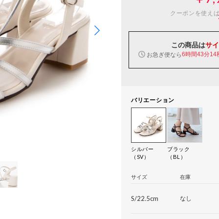
クーポンを使え
この商品は
サイ
お急ぎ便なら
6時間43分14
バリエーション
シルバー
ブラック
（SV）
（BL）
サイズ
在庫
S/22.5cm
なし