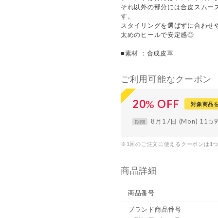
それ以外の部分には合皮スムー
す。
スタイリングを選ばずに合わせ
太めのヒールで安定感◎
■素材 ：合成皮革
ご利用可能なクーポン
20
%
OFF
対象商品
8月17日 (Mon) 11:
期間
※1回のご注文に使えるクーポンは1
商品詳細
商品番号
ブランド商品番号