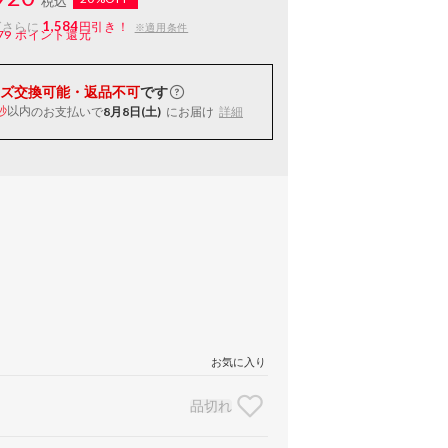
税込
1,584
ばさらに
円引き！
※適用条件
79
ポイント還元
ズ交換可能・返品不可
です
以内
のお支払いで
8月8日(土)
にお届け
詳細
秒
お気に入り
品切れ