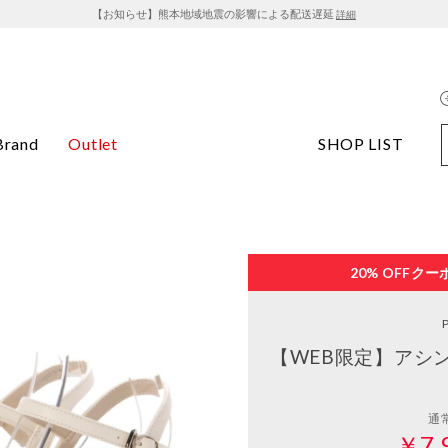
【お知らせ】熊本地域地震の影響による配送遅延
詳細
Brand
Outlet
SHOP LIST
20% OFF
クー
P
【WEB限定】アシ
通
￥7,