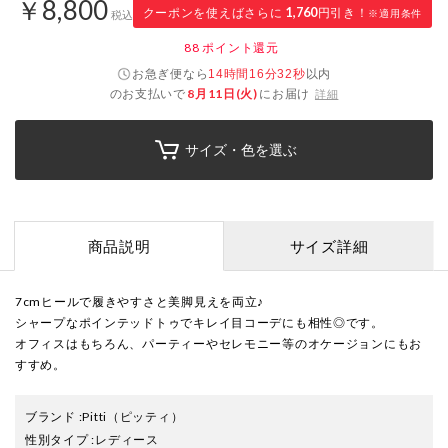
￥8,800
クーポンを使えばさらに
1,760
円引き！
※適用条件
税込
88
ポイント還元
お急ぎ便なら
以内
14時間16分31秒
のお支払いで
8月11日(火)
にお届け
詳細
サイズ・色を選ぶ
商品説明
サイズ詳細
7cmヒールで履きやすさと美脚見えを両立♪
シャープなポインテッドトゥでキレイ目コーデにも相性◎です。
オフィスはもちろん、パーティーやセレモニー等のオケージョンにもお
すすめ。
ブランド
:
Pitti
（ピッティ）
性別タイプ
:
レディース