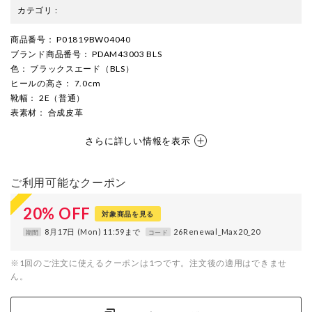
カテゴリ
:
商品番号
： P01819BW04040
ブランド商品番号
： PDAM43003 BLS
色
： ブラックスエード（BLS）
ヒールの高さ
： 7.0cm
靴幅
： 2E（普通）
表素材
： 合成皮革
さらに詳しい情報を表示
ご利用可能なクーポン
20
%
OFF
対象商品を見る
8月17日 (Mon) 11:59まで
26Renewal_Max20_20
期間
コード
※1回のご注文に使えるクーポンは1つです。注文後の適用はできませ
ん。