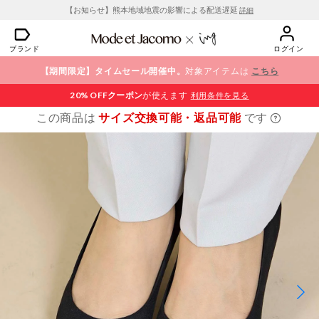
【お知らせ】熊本地域地震の影響による配送遅延
詳細
ブランド
ログイン
【期間限定】タイムセール開催中。
対象アイテムは
こちら
20% OFF
クーポン
が使えます
利用条件を見る
この商品は
サイズ交換可能・返品可能
です