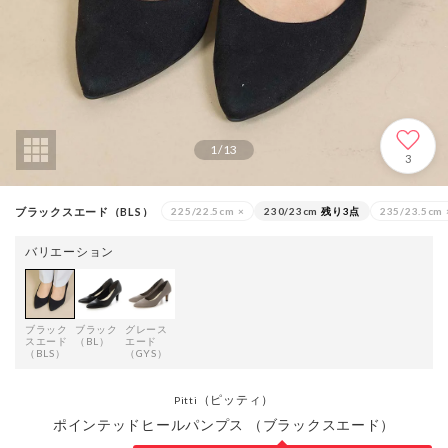
1
/
13
3
ブラックスエード（BLS）
225/22.5cm
×
230/23cm
残り3点
235/23.5cm
バリエーション
ブラック
ブラック
グレース
スエード
（BL）
エード
（BLS）
（GYS）
（ピッティ）
Pitti
ポインテッドヒールパンプス （ブラックスエード）