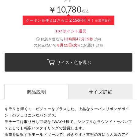
￥10,780
税込
クーポンを使えばさらに
2,156
円引き！
※適用条件
107
ポイント還元
お急ぎ便なら
以内
13時間47分19秒
のお支払いで
8月11日(火)
にお届け
詳細
サイズ・色を選ぶ
商品説明
サイズ詳細
キラリと輝くミニビジューをプラスした、上品なターバンリボンがポイ
ントのフェミニンなパンプス。
モチーフは取り外し可能な2WAY仕様で、シンプルなラウンドトゥパンプ
スとしても幅広いスタイリングで活躍します。
衝撃を吸収するモールドソールで、歩きやすさ重視の方にも人気のアイ