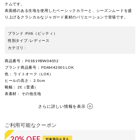
テムです。
表面感のある生地を使用したベーシックカラーと、シーズンムードを盛
り上げるクラシカルなジャガード素材のバリエーションで登場です。
ブランド
:
Pitti
（ピッティ）
性別タイプ
:
レディース
カテゴリ
:
商品番号
： P01819BW04052
ブランド商品番号
： PDAM42001 LOK
色
： ライトオーク（LOK）
ヒールの高さ
： 2.0cm
靴幅
： 2E（普通）
表素材
： その他生地
さらに詳しい情報を表示
ご利用可能なクーポン
20
%
OFF
対象商品を見る