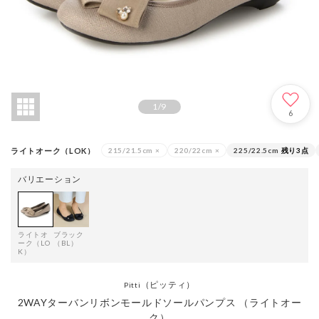
1
/
9
6
ライトオーク（LOK）
215/21.5cm
×
220/22cm
×
225/22.5cm
残り3点
バリエーション
ライトオ
ブラック
ーク（LO
（BL）
K）
（ピッティ）
Pitti
2WAYターバンリボンモールドソールパンプス （ライトオー
ク）