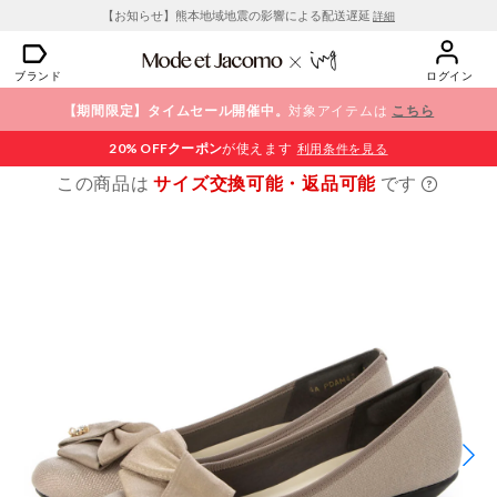
【お知らせ】熊本地域地震の影響による配送遅延
詳細
ブランド
ログイン
【期間限定】タイムセール開催中。
対象アイテムは
こちら
20% OFF
クーポン
が使えます
利用条件を見る
この商品は
サイズ交換可能・返品可能
です