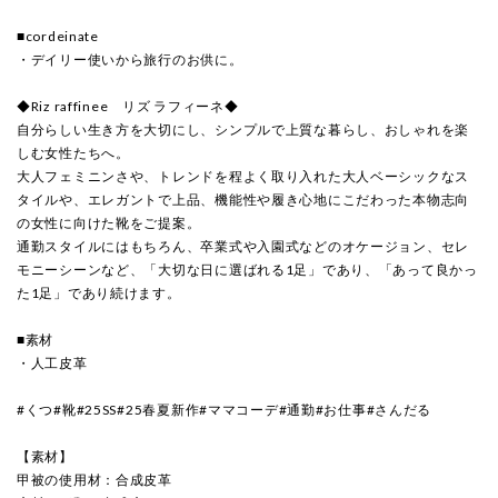
■cordeinate
・デイリー使いから旅行のお供に。
◆Riz raffinee リズ ラフィーネ◆
自分らしい生き方を大切にし、シンプルで上質な暮らし、おしゃれを楽
しむ女性たちへ。
大人フェミニンさや、トレンドを程よく取り入れた大人ベーシックなス
タイルや、エレガントで上品、機能性や履き心地にこだわった本物志向
の女性に向けた靴をご提案。
通勤スタイルにはもちろん、卒業式や入園式などのオケージョン、セレ
モニーシーンなど、「大切な日に選ばれる1足」であり、「あって良かっ
た1足」であり続けます。
■素材
・人工皮革
#くつ#靴#25SS#25春夏新作#ママコーデ#通勤#お仕事#さんだる
【素材】
甲被の使用材：合成皮革