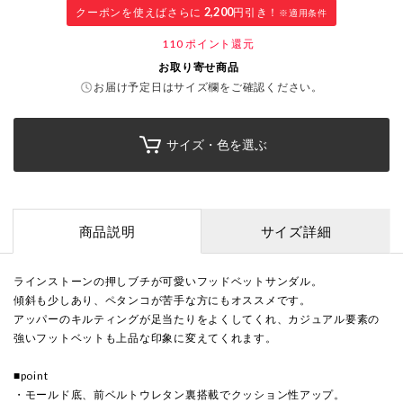
クーポンを使えばさらに
2,200
円引き！
※適用条件
110
ポイント還元
お取り寄せ商品
お届け予定日はサイズ欄をご確認ください。
サイズ・色を選ぶ
商品説明
サイズ詳細
ラインストーンの押しブチが可愛いフッドベットサンダル。
傾斜も少しあり、ペタンコが苦手な方にもオススメです。
アッパーのキルティングが足当たりをよくしてくれ、カジュアル要素の
強いフットベットも上品な印象に変えてくれます。
■point
・モールド底、前ベルトウレタン裏搭載でクッション性アップ。