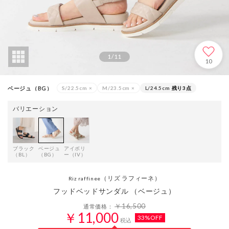
1
/
11
10
ベージュ（BG）
S/22.5cm
×
M/23.5cm
×
L/24.5cm
残り3点
バリエーション
ブラック
ベージュ
アイボリ
（BL）
（BG）
ー（IV）
（リズ ラフィーネ）
Riz raffinee
フッドベッドサンダル （ベージュ）
￥16,500
通常価格：
￥11,000
33%OFF
税込