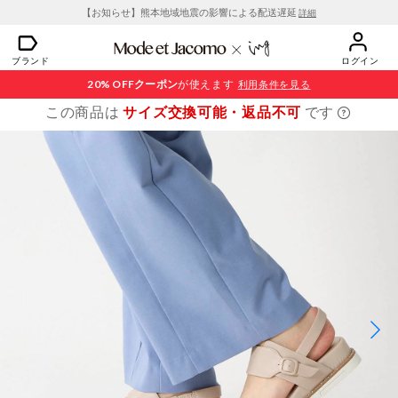
【お知らせ】熊本地域地震の影響による配送遅延
詳細
ブランド
ログイン
20% OFF
クーポン
が使えます
利用条件を見る
この商品は
サイズ交換可能・返品不可
です