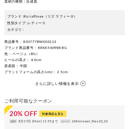
底材の種類：合成底
ブランド
:
Riz raffinee
（リズ ラフィーネ）
性別タイプ
:
レディース
カテゴリ
:
商品番号
： R03777BW003213
ブランド商品番号
： RRKK54098R BG
色
： ベージュ（BG）
ヒールの高さ
： 4.0cm
原産国
： 中国
プラットフォームの高さ(cm)
： 2.5cm
さらに詳しい情報を表示
ご利用可能なクーポン
20
%
OFF
対象商品を見る
8月17日 (Mon) 11:59まで
26Renewal_Max20_20
期間
コード