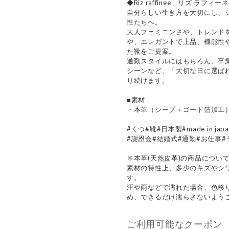
◆Riz raffinee リズ ラフィー
自分らしい生き方を大切にし、
性たちへ。
大人フェミニンさや、トレンド
や、エレガントで上品、機能性
た靴をご提案。
通勤スタイルにはもちろん、卒
シーンなど、「大切な日に選ば
り続けます。
■素材
・本革（シープ＋ゴード箔加工
#くつ#靴#日本製#made in j
#謝恩会#結婚式#通勤#お仕事#
※本革(天然皮革)の商品につい
素材の特性上、多少のキズやシ
す。
汗や雨などで濡れた場合、色移
め、できるだけ濡らさないよう
ご利用可能なクーポン