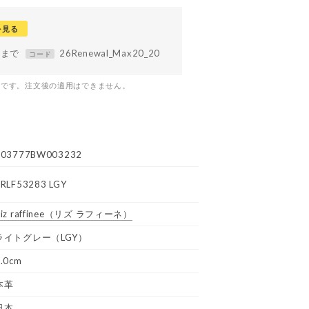
を見る
59まで
26Renewal_Max20_20
コード
つです。注文後の適用はできません。
R03777BW003232
RRLF53283 LGY
iz raffinee
（リズ ラフィーネ）
ライトグレー（LGY）
.0cm
本革
日本