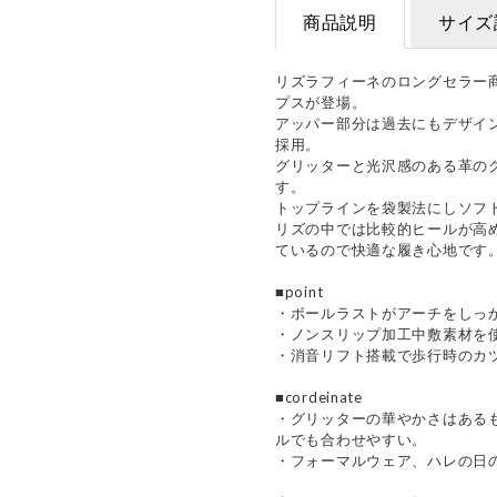
商品説明
サイズ
リズラフィーネのロングセラー
プスが登場。
アッパー部分は過去にもデザイ
採用。
グリッターと光沢感のある革の
す。
トップラインを袋製法にしソフ
リズの中では比較的ヒールが高
ているので快適な履き心地です
■point
・ボールラストがアーチをしっ
・ノンスリップ加工中敷素材を
・消音リフト搭載で歩行時のカ
■cordeinate
・グリッターの華やかさはある
ルでも合わせやすい。
・フォーマルウェア、ハレの日