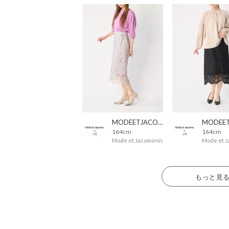
MODEETJACOMOingSTAFF
164cm
164cm
Mode et Jacomo×ing
Mode et J
もっと見