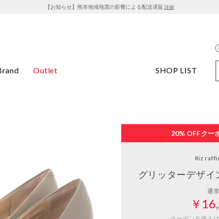
【お知らせ】熊本地域地震の影響による配送遅延
詳細
Brand
Outlet
SHOP LIST
20% OFF
クー
Riz raff
グリッターデザイ
通
￥16,
クーポンを使え