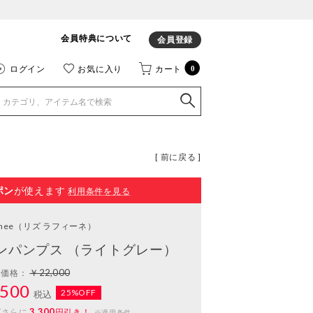
会員特典について
会員登録
ログイン
お気に入り
カート
0
[ 前に戻る ]
ポン
が使えます
利用条件を見る
inee
（リズ ラフィーネ）
ンパンプス （ライトグレー）
￥22,000
常価格：
500
25%OFF
税込
3,300
ばさらに
円引き！
※適用条件