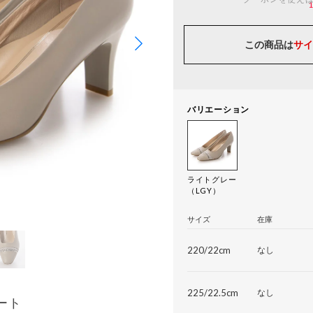
この商品は
サイ
バリエーション
ライトグレー
（LGY）
サイズ
在庫
220/22cm
なし
225/22.5cm
なし
ート