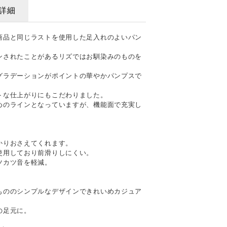
詳細
商品と同じラストを使用した足入れのよいパン
ンされたことがあるリズではお馴染みのものを
グラデーションがポイントの華やかパンプスで
トな仕上がりにもこだわりました。
めのラインとなっていますが、機能面で充実し
。
かりおさえてくれます。
使用しており前滑りしにくい。
ツカツ音を軽減。
もののシンプルなデザインできれいめカジュア
の足元に。