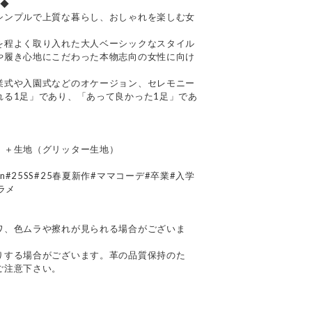
ネ◆
シンプルで上質な暮らし、おしゃれを楽しむ女
を程よく取り入れた大人ベーシックなスタイル
や履き心地にこだわった本物志向の女性に向け
業式や入園式などのオケージョン、セレモニー
れる1足」であり、「あって良かった1足」であ
）＋生地（グリッター生地）
apan#25SS#25春夏新作#ママコーデ#卒業#入学
ラメ
て
ワ、色ムラや擦れが見られる場合がございま
りする場合がございます。革の品質保持のた
ご注意下さい。