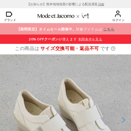
【お知らせ】熊本地域地震の影響による配送遅延
詳細
ブランド
ログイン
【期間限定】タイムセール開催中。
対象アイテムは
こちら
20% OFF
クーポン
が使えます
利用条件を見る
この商品は
サイズ交換可能・返品不可
です