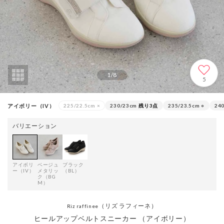
1
/
8
5
アイボリー（IV）
225/22.5cm
×
230/23cm
残り3点
235/23.5cm
○
24
バリエーション
アイボリ
ベージュ
ブラック
ー（IV）
メタリッ
（BL）
ク（BG
M）
（リズ ラフィーネ）
Riz raffinee
ヒールアップベルトスニーカー （アイボリー）