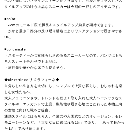
ベルト先についたラインストーンがさり気なく、可愛さをプラスしたス
タイルアップの叶う上品なスニーカーは今期の一押しのアイテムです。
■point
・6cmのモールド底で脚長＆スタイルアップ効果が期待できます。
・かかと履き口部分の反り返り構造によりワンアクションで履きやすさ
UP。
■cordeinate
・スポーティーかつ女性らしさのあるスニーカーなので、パンツはもち
ろんスカート合わせでも上品に。
・旅行先や華やかな席でも使えそう。
◆Riz raffinee リズ ラフィーネ◆
自分らしい生き方を大切にし、シンプルで上質な暮らし、おしゃれを楽
しむ女性たちへ。
大人フェミニンさや、トレンドを程よく取り入れた大人ベーシックなス
タイルや、エレガントで上品、機能性や履き心地にこだわった本物志向
の女性に向けた靴をご提案。
通勤スタイルにはもちろん、卒業式や入園式などのオケージョン、セレ
モニーシーンなど、「大切な日に選ばれる1足」であり、「あって良かっ
た1足」であり続けます。