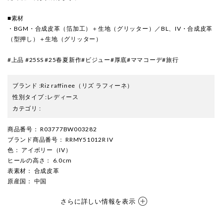
■素材
・BGM・合成皮革（箔加工）＋生地（グリッター）／BL、IV・合成皮革
（型押し）＋生地（グリッター）
#上品 #25SS #25春夏新作#ビジュー#厚底#ママコーデ#旅行
ブランド
:
Riz raffinee
（リズ ラフィーネ）
性別タイプ
:
レディース
カテゴリ
:
商品番号
： R03777BW003282
ブランド商品番号
： RRMY51012R IV
色
： アイボリー（IV）
ヒールの高さ
： 6.0cm
表素材
： 合成皮革
原産国
： 中国
さらに詳しい情報を表示