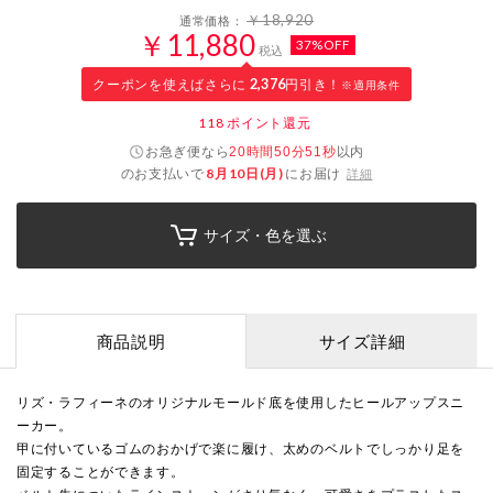
￥18,920
通常価格：
￥11,880
37%OFF
税込
クーポンを使えばさらに
2,376
円引き！
※適用条件
118
ポイント還元
お急ぎ便なら
以内
20時間50分50秒
のお支払いで
8月10日(月)
にお届け
詳細
サイズ・色を選ぶ
商品説明
サイズ詳細
リズ・ラフィーネのオリジナルモールド底を使用したヒールアップスニ
ーカー。
甲に付いているゴムのおかげで楽に履け、太めのベルトでしっかり足を
固定することができます。