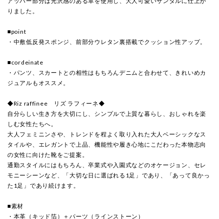
アッパー部分は光沢感のある革を使用し、大人可愛いサンダルに仕上が
りました。
■point
・中敷低反発スポンジ、前部分ウレタン裏搭載でクッション性アップ。
■cordeinate
・パンツ、スカートとの相性はもちろんデニムと合わせて、きれいめカ
ジュアルもオススメ。
◆Riz raffinee リズ ラフィーネ◆
自分らしい生き方を大切にし、シンプルで上質な暮らし、おしゃれを楽
しむ女性たちへ。
大人フェミニンさや、トレンドを程よく取り入れた大人ベーシックなス
タイルや、エレガントで上品、機能性や履き心地にこだわった本物志向
の女性に向けた靴をご提案。
通勤スタイルにはもちろん、卒業式や入園式などのオケージョン、セレ
モニーシーンなど、「大切な日に選ばれる1足」であり、「あって良かっ
た1足」であり続けます。
■素材
・本革（キッド箔）＋パーツ（ラインストーン）