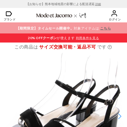
【お知らせ】熊本地域地震の影響による配送遅延
詳細
ブランド
ログイン
【期間限定】タイムセール開催中。
対象アイテムは
こちら
20% OFF
クーポン
が使えます
利用条件を見る
この商品は
サイズ交換可能・返品不可
です