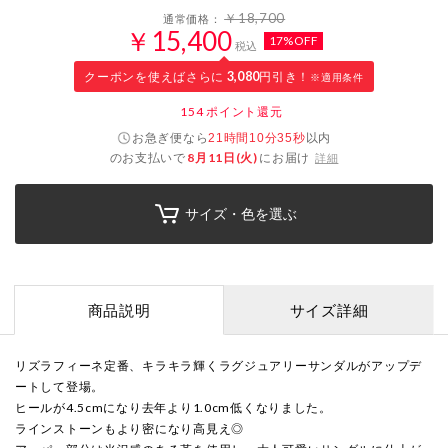
￥18,700
通常価格：
￥15,400
17%OFF
税込
クーポンを使えばさらに
3,080
円引き！
※適用条件
154
ポイント還元
お急ぎ便なら
以内
21時間10分35秒
のお支払いで
8月11日(火)
にお届け
詳細
サイズ・色を選ぶ
商品説明
サイズ詳細
リズラフィーネ定番、キラキラ輝くラグジュアリーサンダルがアップデ
ートして登場。
ヒールが4.5cmになり去年より1.0cm低くなりました。
ラインストーンもより密になり高見え◎