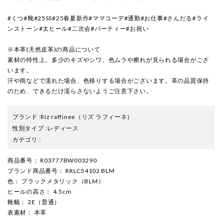
#くつ#靴#25SS#25春夏新作#ママコーデ#通勤#お仕事#さんだる#ライ
ンストーン#太ヒール#二次会#パーティー#お祝い
※本革(天然皮革)の商品について
素材の特性上、多少のキズやシワ、色ムラや擦れが見られる場合がござ
います。
汗や雨などで濡れた場合、色移りする場合がございます。革の品質保持
のため、できるだけ濡らさないようご注意下さい。
ブランド
:
Riz raffinee
（リズ ラフィーネ）
性別タイプ
:
レディース
カテゴリ
:
商品番号
： R03777BW003290
ブランド商品番号
： RRLC54102 BLM
色
： ブラックメタリック（BLM）
ヒールの高さ
： 4.5cm
靴幅
： 2E（普通）
表素材
： 本革