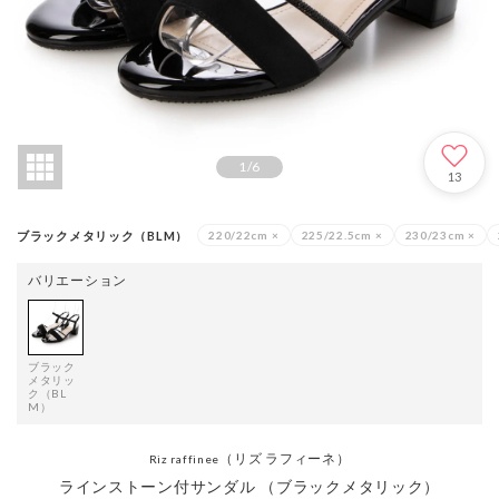
1
/
6
13
ブラックメタリック（BLM）
220/22cm
×
225/22.5cm
×
230/23cm
×
バリエーション
ブラック
メタリッ
ク（BL
M）
（リズ ラフィーネ）
Riz raffinee
ラインストーン付サンダル （ブラックメタリック）