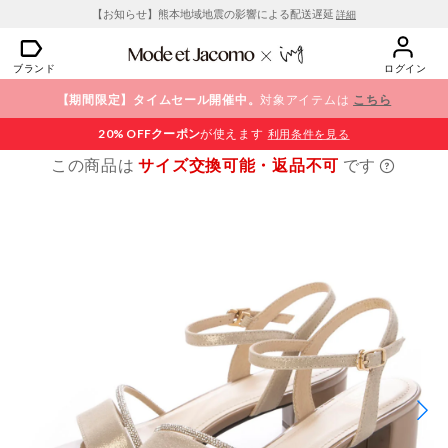
【お知らせ】熊本地域地震の影響による配送遅延
詳細
ブランド
ログイン
【期間限定】タイムセール開催中。
対象アイテムは
こちら
20% OFF
クーポン
が使えます
利用条件を見る
この商品は
サイズ交換可能・返品不可
です