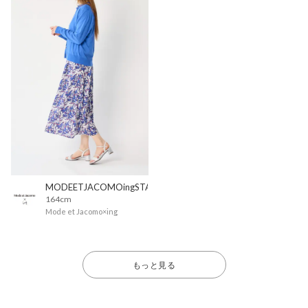
MODEETJACOMOingSTAFF
164cm
Mode et Jacomo×ing
もっと見る