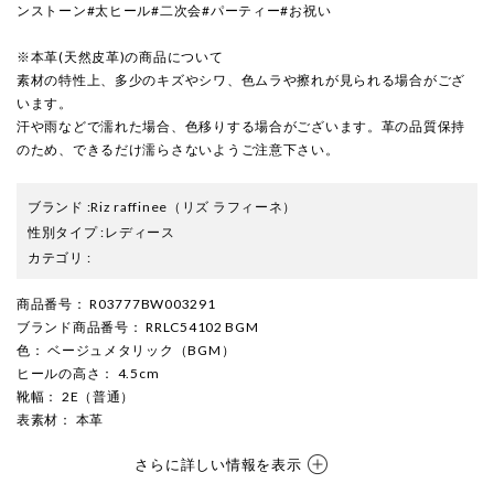
ンストーン#太ヒール#二次会#パーティー#お祝い
※本革(天然皮革)の商品について
素材の特性上、多少のキズやシワ、色ムラや擦れが見られる場合がござ
います。
汗や雨などで濡れた場合、色移りする場合がございます。革の品質保持
のため、できるだけ濡らさないようご注意下さい。
ブランド
:
Riz raffinee
（リズ ラフィーネ）
性別タイプ
:
レディース
カテゴリ
:
商品番号
： R03777BW003291
ブランド商品番号
： RRLC54102 BGM
色
： ベージュメタリック（BGM）
ヒールの高さ
： 4.5cm
靴幅
： 2E（普通）
表素材
： 本革
さらに詳しい情報を表示