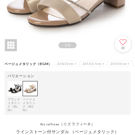
1
/
6
21
ベージュメタリック（BGM）
220/22cm
×
225/22.5cm
×
230/23cm
×
バリエーション
ブラック
ベージュ
メタリッ
メタリッ
ク（BL
ク（BG
M）
M）
（リズ ラフィーネ）
Riz raffinee
ラインストーン付サンダル （ベージュメタリック）