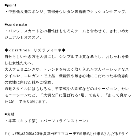
■point
・中敷低反発スポンジ、前部分ウレタン裏搭載でクッション性アップ。
■cordeinate
・パンツ、スカートとの相性はもちろんデニムと合わせて、きれいめカ
ジュアルもオススメ。
◆Riz raffinee リズ ラフィーネ◆
自分らしい生き方を大切にし、シンプルで上質な暮らし、おしゃれを楽
しむ女性たちへ。
大人フェミニンさや、トレンドを程よく取り入れた大人ベーシックなス
タイルや、エレガントで上品、機能性や履き心地にこだわった本物志向
の女性に向けた靴をご提案。
通勤スタイルにはもちろん、卒業式や入園式などのオケージョン、セレ
モニーシーンなど、「大切な日に選ばれる1足」であり、「あって良かっ
た1足」であり続けます。
■素材
・本革（キッド箔）＋パーツ（ラインストーン）
#くつ#靴#25SS#25春夏新作#ママコーデ#通勤#お仕事#さんだる#ライ