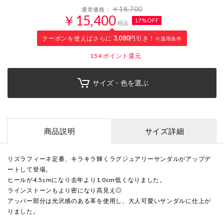
￥18,700
通常価格：
￥15,400
17%OFF
税込
クーポンを使えばさらに
3,080
円引き！
※適用条件
154
ポイント還元
サイズ・色を選ぶ
商品説明
サイズ詳細
リズラフィーネ定番、キラキラ輝くラグジュアリーサンダルがアップデ
ートして登場。
ヒールが4.5cmになり去年より1.0cm低くなりました。
ラインストーンもより密になり高見え◎
アッパー部分は光沢感のある革を使用し、大人可愛いサンダルに仕上が
りました。