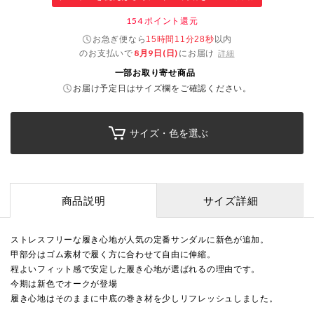
154
ポイント還元
お急ぎ便なら
以内
15時間11分27秒
のお支払いで
8月9日(日)
にお届け
詳細
一部お取り寄せ商品
お届け予定日はサイズ欄をご確認ください。
サイズ・色を選ぶ
商品説明
サイズ詳細
ストレスフリーな履き心地が人気の定番サンダルに新色が追加。
甲部分はゴム素材で履く方に合わせて自由に伸縮。
程よいフィット感で安定した履き心地が選ばれるの理由です。
今期は新色でオークが登場
履き心地はそのままに中底の巻き材を少しリフレッシュしました。