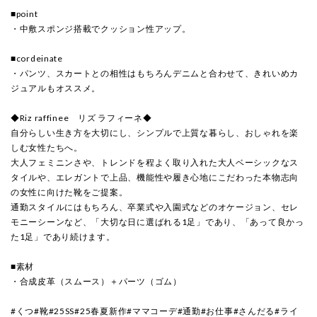
■point
・中敷スポンジ搭載でクッション性アップ。
■cordeinate
・パンツ、スカートとの相性はもちろんデニムと合わせて、きれいめカ
ジュアルもオススメ。
◆Riz raffinee リズ ラフィーネ◆
自分らしい生き方を大切にし、シンプルで上質な暮らし、おしゃれを楽
しむ女性たちへ。
大人フェミニンさや、トレンドを程よく取り入れた大人ベーシックなス
タイルや、エレガントで上品、機能性や履き心地にこだわった本物志向
の女性に向けた靴をご提案。
通勤スタイルにはもちろん、卒業式や入園式などのオケージョン、セレ
モニーシーンなど、「大切な日に選ばれる1足」であり、「あって良かっ
た1足」であり続けます。
■素材
・合成皮革（スムース）＋パーツ（ゴム）
#くつ#靴#25SS#25春夏新作#ママコーデ#通勤#お仕事#さんだる#ライ