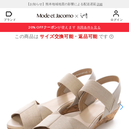
【お知らせ】熊本地域地震の影響による配送遅延
詳細
ブランド
ログイン
20% OFF
クーポン
が使えます
利用条件を見る
この商品は
サイズ交換可能・返品可能
です