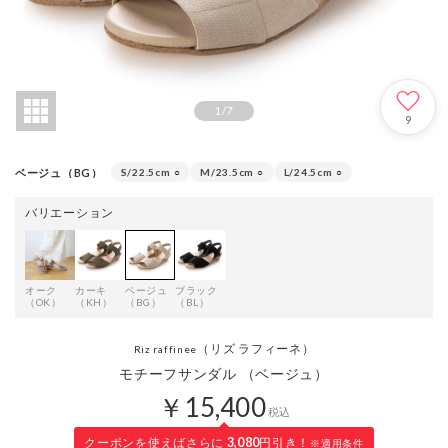
1
/
7
9
ベージュ（BG）
S/22.5cm
○
M/23.5cm
○
L/24.5cm
○
バリエーション
オーク
カーキ
ベージュ
ブラック
（OK）
（KH）
（BG）
（BL）
（リズ ラフィーネ）
Riz raffinee
モチーフサンダル （ベージュ）
￥15,400
税込
クーポンを使えばさらに
3,080
円引き！
※適用条件