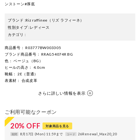
ンストーン#厚底
ブランド
:
Riz raffinee
（リズ ラフィーネ）
性別タイプ
:
レディース
カテゴリ
:
商品番号
： R03777BW003305
ブランド商品番号
： RRAG54074R BG
色
： ベージュ（BG）
ヒールの高さ
： 4.0cm
靴幅
： 2E（普通）
表素材
： 合成皮革
さらに詳しい情報を表示
ご利用可能なクーポン
20
%
OFF
対象商品を見る
8月17日 (Mon) 11:59まで
26Renewal_Max20_20
期間
コード