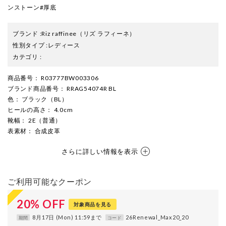
ンストーン#厚底
ブランド
:
Riz raffinee
（リズ ラフィーネ）
性別タイプ
:
レディース
カテゴリ
:
商品番号
： R03777BW003306
ブランド商品番号
： RRAG54074R BL
色
： ブラック（BL）
ヒールの高さ
： 4.0cm
靴幅
： 2E（普通）
表素材
： 合成皮革
さらに詳しい情報を表示
ご利用可能なクーポン
20
%
OFF
対象商品を見る
8月17日 (Mon) 11:59まで
26Renewal_Max20_20
期間
コード