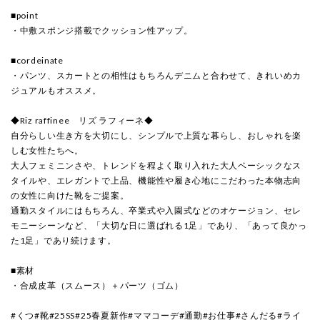
■point
・中敷スポンジ搭載でクッション性アップ。
■cordeinate
・パンツ、スカートとの相性はもちろんデニムと合わせて、きれいめカ
ジュアルもオススメ。
◆Riz raffinee リズ ラフィーネ◆
自分らしい生き方を大切にし、シンプルで上質な暮らし、おしゃれを楽
しむ女性たちへ。
大人フェミニンさや、トレンドを程よく取り入れた大人ベーシックなス
タイルや、エレガントで上品、機能性や履き心地にこだわった本物志向
の女性に向けた靴をご提案。
通勤スタイルにはもちろん、卒業式や入園式などのオケージョン、セレ
モニーシーンなど、「大切な日に選ばれる1足」であり、「あって良かっ
た1足」であり続けます。
■素材
・合成皮革（スムース）＋パーツ（ゴム）
#くつ#靴#25SS#25春夏新作#ママコーデ#通勤#お仕事#さんだる#ライ