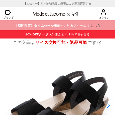
【お知らせ】熊本地域地震の影響による配送遅延
詳細
ブランド
ログイン
【期間限定】タイムセール開催中。
対象アイテムは
こちら
20% OFF
クーポン
が使えます
利用条件を見る
この商品は
サイズ交換可能・返品可能
です