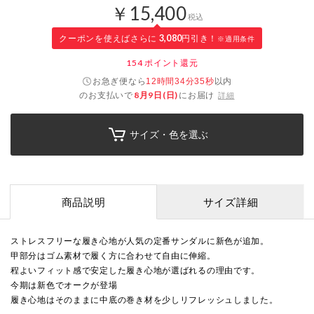
￥15,400
税込
クーポンを使えばさらに
3,080
円引き！
※適用条件
154
ポイント還元
お急ぎ便なら
以内
12時間34分34秒
のお支払いで
8月9日(日)
にお届け
詳細
サイズ・色を選ぶ
商品説明
サイズ詳細
ストレスフリーな履き心地が人気の定番サンダルに新色が追加。
甲部分はゴム素材で履く方に合わせて自由に伸縮。
程よいフィット感で安定した履き心地が選ばれるの理由です。
今期は新色でオークが登場
履き心地はそのままに中底の巻き材を少しリフレッシュしました。