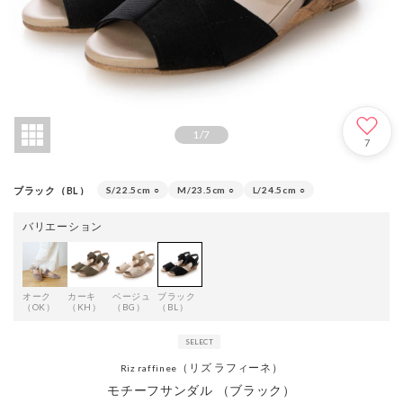
1
/
7
7
ブラック（BL）
S/22.5cm
○
M/23.5cm
○
L/24.5cm
○
バリエーション
オーク
カーキ
ベージュ
ブラック
（OK）
（KH）
（BG）
（BL）
（リズ ラフィーネ）
Riz raffinee
モチーフサンダル （ブラック）