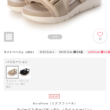
1
/
6
11
ライトベージュ（LBG）
S/22.5cm
○
M/23.5cm
残り3点
L/24.5cm
残り1
バリエーション
ライトベ
ブラック
ージュ（L
（BL）
BG）
（リズ ラフィーネ）
Riz raffinee
カバードスポーツサンダル （ライトベージュ）