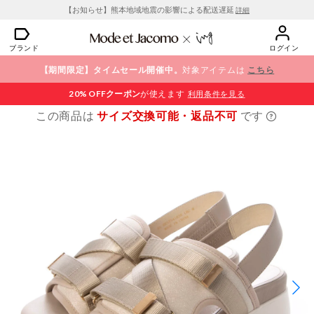
【お知らせ】熊本地域地震の影響による配送遅延
詳細
ブランド
ログイン
【期間限定】タイムセール開催中。
対象アイテムは
こちら
20% OFF
クーポン
が使えます
利用条件を見る
この商品は
サイズ交換可能・返品不可
です