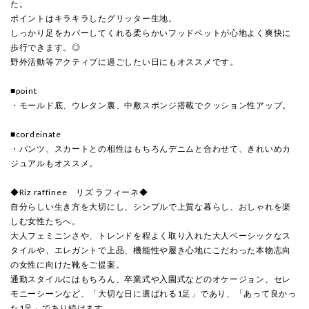
た。
ポイントはキラキラしたグリッター生地。
しっかり足をカバーしてくれる柔らかいフッドベットが心地よく爽快に
歩行できます。◎
野外活動等アクティブに過ごしたい日にもオススメです。
■point
・モールド底、ウレタン裏、中敷スポンジ搭載でクッション性アップ。
■cordeinate
・パンツ、スカートとの相性はもちろんデニムと合わせて、きれいめカ
ジュアルもオススメ。
◆Riz raffinee リズ ラフィーネ◆
自分らしい生き方を大切にし、シンプルで上質な暮らし、おしゃれを楽
しむ女性たちへ。
大人フェミニンさや、トレンドを程よく取り入れた大人ベーシックなス
タイルや、エレガントで上品、機能性や履き心地にこだわった本物志向
の女性に向けた靴をご提案。
通勤スタイルにはもちろん、卒業式や入園式などのオケージョン、セレ
モニーシーンなど、「大切な日に選ばれる1足」であり、「あって良かっ
た1足」であり続けます。