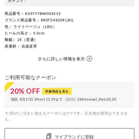
カテゴリ
:
商品番号
： R03777BW003313
ブランド商品番号
： RRST54103R LBG
色
： ライトベージュ（LBG）
ヒールの高さ
： 5.0cm
靴幅
： 2E（普通）
表素材
： 合成皮革
さらに詳しい情報を表示
ご利用可能なクーポン
20
%
OFF
対象商品を見る
8月17日 (Mon) 11:59まで
26Renewal_Max20_20
期間
コード
※1回のご注文に使えるクーポンは1つです。注文後の適用はできませ
ん。
マイブランドに登録