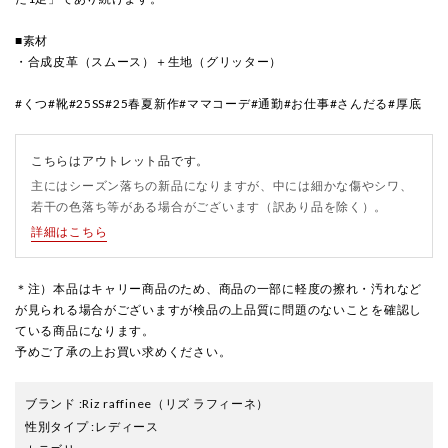
■素材
・合成皮革（スムース）＋生地（グリッター）
#くつ#靴#25SS#25春夏新作#ママコーデ#通勤#お仕事#さんだる#厚底
こちらはアウトレット品です。
主にはシーズン落ちの新品になりますが、中には細かな傷やシワ、
若干の色落ち等がある場合がございます（訳あり品を除く）。
詳細はこちら
＊注）本品はキャリー商品のため、商品の一部に軽度の擦れ・汚れなど
が見られる場合がございますが検品の上品質に問題のないことを確認し
ている商品になります。
予めご了承の上お買い求めください。
ブランド
:
Riz raffinee
（リズ ラフィーネ）
性別タイプ
:
レディース