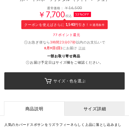
￥16,500
通常価格：
￥7,700
53%OFF
税込
クーポンを使えばさらに
1,540
円引き！
※適用条件
77
ポイント還元
お急ぎ便なら
以内
のお支払いで
3時間23分07秒
8月9日(日)
にお届け
詳細
一部お取り寄せ商品
お届け予定日はサイズ欄をご確認ください。
サイズ・色を選ぶ
商品説明
サイズ詳細
人気のカバードスポサンをリズラフィーネらしく上品に落とし込みまし