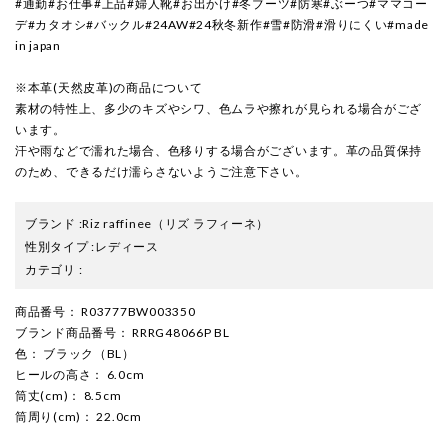
#通勤#お仕事#上品#婦人靴#お出かけ#冬ブーツ#防寒#ぶーつ#ママコー
デ#カタオシ#バックル#24AW#24秋冬新作#雪#防滑#滑りにくい#made
in japan
※本革(天然皮革)の商品について
素材の特性上、多少のキズやシワ、色ムラや擦れが見られる場合がござ
います。
汗や雨などで濡れた場合、色移りする場合がございます。革の品質保持
のため、できるだけ濡らさないようご注意下さい。
ブランド
:
Riz raffinee
（リズ ラフィーネ）
性別タイプ
:
レディース
カテゴリ
:
商品番号
： R03777BW003350
ブランド商品番号
： RRRG48066P BL
色
： ブラック（BL）
ヒールの高さ
： 6.0cm
筒丈(cm)
： 8.5cm
筒周り(cm)
： 22.0cm