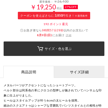
￥26,400
通常価格：
￥19,250
27%OFF
税込
クーポンを使えばさらに
3,850
円引き！
※適用条件
192
ポイント還元
お急ぎ便なら
以内
のお支払いで
9時間57分28秒
8月9日(日)
にお届け
詳細
サイズ・色を選ぶ
商品説明
サイズ詳細
メタルパーツがアクセントになったショートブーツ。
ベルト部分は同系色の革にクロコの型押しが施されていてハンサムな印
象に仕上がりました。
ヒールはスタイルアップが叶う6cmの太ヒールを採用。
細みのスクエアトゥはシャープな雰囲気でパンツスタイルとの相性が特