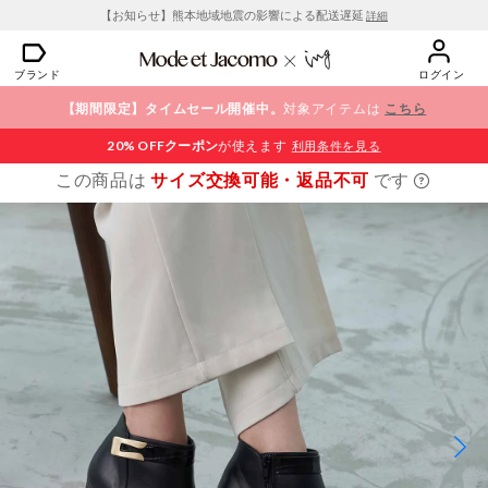
【お知らせ】熊本地域地震の影響による配送遅延
詳細
ブランド
ログイン
【期間限定】タイムセール開催中。
対象アイテムは
こちら
20% OFF
クーポン
が使えます
利用条件を見る
この商品は
サイズ交換可能・返品不可
です