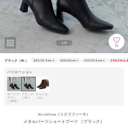
1
/
8
11
ブラック（BL）
225/22.5cm
○
230/23cm
○
235/23.5cm
○
240/24cm
バリエーション
ダークブ
ブラック
キャメル
ラウン
（BL）
（CL）
（DBR）
（リズ ラフィーネ）
Riz raffinee
メタルパーツショートブーツ （ブラック）