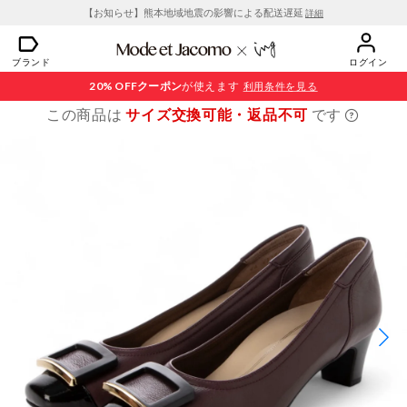
【お知らせ】熊本地域地震の影響による配送遅延
詳細
ブランド
ログイン
20% OFF
クーポン
が使えます
利用条件を見る
この商品は
サイズ交換可能・返品不可
です