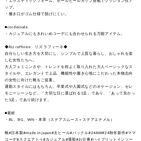
・エラスティックフォーム、ボールヒールカップ搭載でクッション性ア
ップ。
・履き口がゴム仕様で脱げにくい。
■cordeinate
・カジュアルにもきれいめコーデにも合わせられる万能アイテム。
◆Riz raffinee リズ ラフィーネ◆
自分らしい生き方を大切にし、シンプルで上質な暮らし、おしゃれを楽
しむ女性たちへ。
大人フェミニンさや、トレンドを程よく取り入れた大人ベーシックなス
タイルや、エレガントで上品、機能性や履き心地にこだわった本物志向
の女性に向けた靴をご提案。
通勤スタイルにはもちろん、卒業式や入園式などのオケージョン、セレ
モニーシーンなど、「大切な日に選ばれる1足」であり、「あって良かっ
た1足」であり続けます。
■素材
・BL、BG、WN・本革（ステアスムース＋ステアエナメル）
靴#日本製#made in japan#太ヒール#バックル#24AW#24秋冬新作#ママ
コーデ#スクエアトゥ#カジュアル#通勤#お仕事#ハイブリットインソー