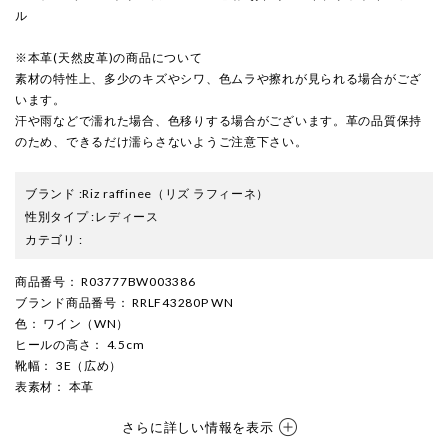
ル
※本革(天然皮革)の商品について
素材の特性上、多少のキズやシワ、色ムラや擦れが見られる場合がござ
います。
汗や雨などで濡れた場合、色移りする場合がございます。革の品質保持
のため、できるだけ濡らさないようご注意下さい。
ブランド
:
Riz raffinee
（リズ ラフィーネ）
性別タイプ
:
レディース
カテゴリ
:
商品番号
： R03777BW003386
ブランド商品番号
： RRLF43280P WN
色
： ワイン（WN）
ヒールの高さ
： 4.5cm
靴幅
： 3E（広め）
表素材
： 本革
さらに詳しい情報を表示