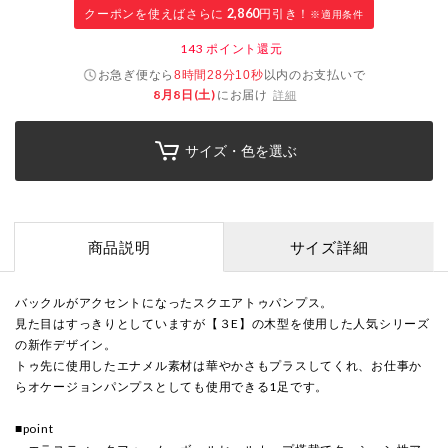
クーポンを使えばさらに
2,860
円引き！
※適用条件
143
ポイント還元
お急ぎ便なら
以内
のお支払いで
8時間28分09秒
8月8日(土)
にお届け
詳細
サイズ・色を選ぶ
商品説明
サイズ詳細
バックルがアクセントになったスクエアトゥパンプス。
見た目はすっきりとしていますが【３E】の木型を使用した人気シリーズ
の新作デザイン。
トゥ先に使用したエナメル素材は華やかさもプラスしてくれ、お仕事か
らオケージョンパンプスとしても使用できる1足です。
■point