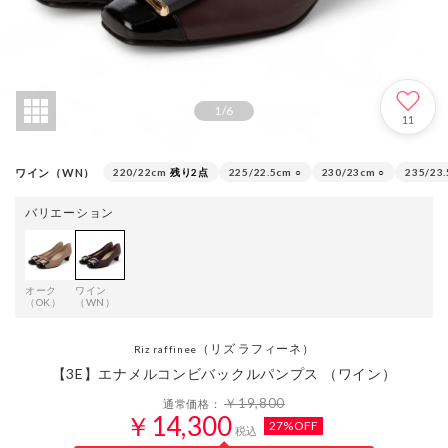
1
/
6
11
ワイン（WN）
220/22cm
残り2点
225/22.5cm
○
230/23cm
○
235/23
バリエーション
オーク
ワイン
（OK）
（WN）
（リズ ラフィーネ）
Riz raffinee
【3E】エナメルコンビバックルパンプス （ワイン）
￥19,800
通常価格：
￥14,300
27%OFF
税込