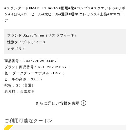
#スタンダード#MADE IN JAPAN#雨用#靴#パンプス#スクエアトゥ#リボ
ン#りぼん#ローヒール#太ヒール#通勤#通学 エレガンス#上品#ママコー
デ
ブランド
:
Riz raffinee
（リズ ラフィーネ）
性別タイプ
:
レディース
カテゴリ
:
商品番号
： R03777BW003387
ブランド商品番号
： RRLF23232 DGYE
色
： ダークグレーエナメル（DGYE）
ヒールの高さ
： 3.0cm
靴幅
： 2E（普通）
表素材
： 合成皮革
さらに詳しい情報を表示
ご利用可能なクーポン