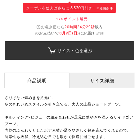
クーポンを使えばさらに
3,520
円引き！
※適用条件
176
ポイント還元
お急ぎ便なら
以内
20時間24分28秒
のお支払いで
8月9日(日)
にお届け
詳細
サイズ・色を選ぶ
商品説明
サイズ詳細
さりげない煌めきを足元に。
冬のきれいめスタイルを引き立てる、大人の上品ショートブーツ。
キルティング×ビジューの組み合わせが足元に華やぎを添えるサイドゴア
ブーツ。
内側のふんわりとしたボア素材が足をやさしく包み込んでくれるので、
防寒性も抜群。冷え込む日でも暖かく快適に過ごせます。