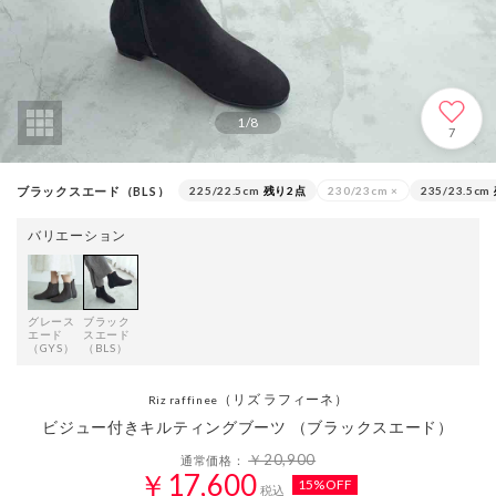
1
/
8
7
ブラックスエード（BLS）
225/22.5cm
残り2点
230/23cm
×
235/23.5cm
バリエーション
グレース
ブラック
エード
スエード
（GYS）
（BLS）
（リズ ラフィーネ）
Riz raffinee
ビジュー付きキルティングブーツ （ブラックスエード）
￥20,900
通常価格：
￥17,600
15%OFF
税込