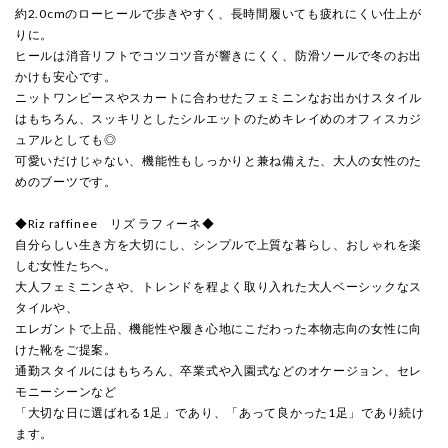
約2.0cmのローヒールで歩きやすく、長時間履いても疲れにくい仕上が
りに。
ヒールは消音リフトでコツコツ音が響きにくく、防滑ソールで冬のお出
かけも安心です。
ニットワンピースやスカートに合わせたフェミニンなお出かけスタイル
はもちろん、スッキリとしたシルエットのためキレイめのオフィスカジ
ュアルとしても◎
可愛いだけじゃない、機能性もしっかりと兼ね備えた、大人の女性のた
めのブーツです。
◆Riz raffinee リズ ラフィーネ◆
自分らしい生き方を大切にし、シンプルで上質な暮らし、おしゃれを楽
しむ女性たちへ。
大人フェミニンさや、トレンドを程よく取り入れた大人ベーシックなス
タイルや、
エレガントで上品、機能性や履き心地にこだわった本物志向の女性に向
けた靴をご提案。
通勤スタイルにはもちろん、卒業式や入園式などのオケージョン、セレ
モニーシーンなど
「大切な日に選ばれる1足」であり、「あって良かった1足」であり続け
ます。