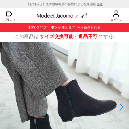
【お知らせ】熊本地域地震の影響による配送遅延
詳細
ブランド
ログイン
20% OFF
クーポン
が使えます
利用条件を見る
この商品は
サイズ交換可能・返品不可
です