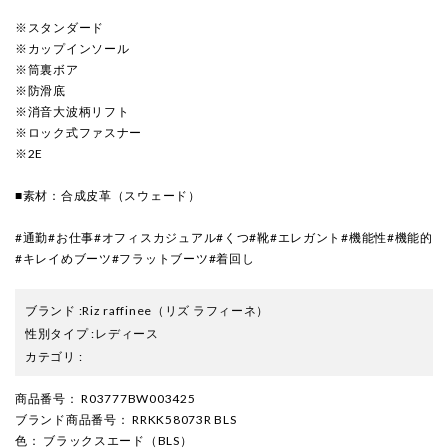
※スタンダード
※カップインソール
※筒裏ボア
※防滑底
※消音大波柄リフト
※ロック式ファスナー
※2E
■素材：合成皮革（スウェード）
#通勤#お仕事#オフィスカジュアル#くつ#靴#エレガント#機能性#機能的
#キレイめブーツ#フラットブーツ#着回し
ブランド
:
Riz raffinee
（リズ ラフィーネ）
性別タイプ
:
レディース
カテゴリ
:
商品番号
： R03777BW003425
ブランド商品番号
： RRKK58073R BLS
色
： ブラックスエード（BLS）