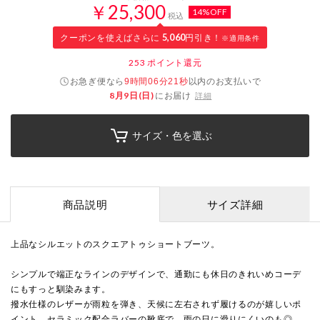
￥25,300
14%OFF
税込
クーポンを使えばさらに
5,060
円引き！
※適用条件
253
ポイント還元
お急ぎ便なら
以内
のお支払いで
9時間06分20秒
8月9日(日)
にお届け
詳細
サイズ・色を選ぶ
商品説明
サイズ詳細
上品なシルエットのスクエアトゥショートブーツ。
シンプルで端正なラインのデザインで、通勤にも休日のきれいめコーデ
にもすっと馴染みます。
撥水仕様のレザーが雨粒を弾き、天候に左右されず履けるのが嬉しいポ
イント。セラミック配合ラバーの靴底で、雨の日に滑りにくいのも◎。