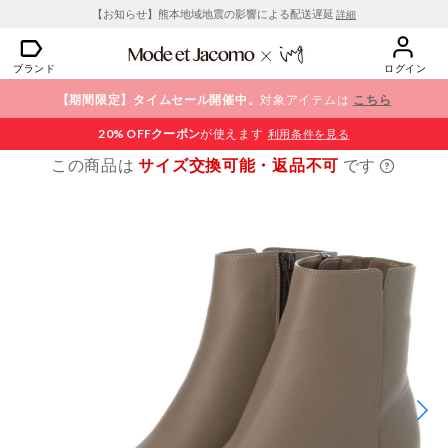
【お知らせ】熊本地域地震の影響による配送遅延
詳細
ブランド
ログイン
【期間限定】タイムセール開催中。
対象アイテムは
こちら
20% OFF
クーポン
が使えます
利用条件を見る
この商品は
サイズ交換可能・返品不可
です