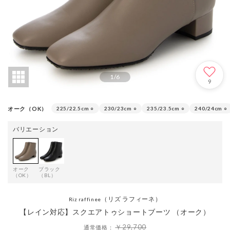
1
/
6
9
オーク（OK）
225/22.5cm
○
230/23cm
○
235/23.5cm
○
240/24cm
○
バリエーション
オーク
ブラック
（OK）
（BL）
（リズ ラフィーネ）
Riz raffinee
【レイン対応】スクエアトゥショートブーツ （オーク）
￥29,700
通常価格：