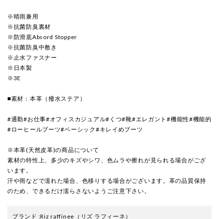
※晴雨兼用
※抗菌防臭裏材
※防滑底Absord Stopper
※抗菌防臭中敷き
※止水ファスナー
※日本製
※3E
■素材：本革（撥水ステア）
#通勤#お仕事#オフィスカジュアル#くつ#靴#エレガント#機能性#機能的
#ローヒールブーツ#ベーシック#キレイめブーツ
※本革(天然皮革)の商品について
素材の特性上、多少のキズやシワ、色ムラや擦れが見られる場合がござ
います。
汗や雨などで濡れた場合、色移りする場合がございます。革の品質保持
のため、できるだけ濡らさないようご注意下さい。
ブランド
:
Riz raffinee
（リズ ラフィーネ）