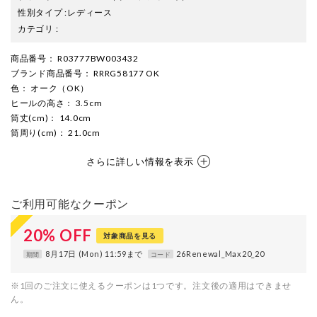
性別タイプ
:
レディース
カテゴリ
:
商品番号
： R03777BW003432
ブランド商品番号
： RRRG58177 OK
色
： オーク（OK）
ヒールの高さ
： 3.5cm
筒丈(cm)
： 14.0cm
筒周り(cm)
： 21.0cm
さらに詳しい情報を表示
ご利用可能なクーポン
20
%
OFF
対象商品を見る
8月17日 (Mon) 11:59まで
26Renewal_Max20_20
期間
コード
※1回のご注文に使えるクーポンは1つです。注文後の適用はできませ
ん。