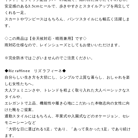
安定感のある3.5cmヒールで、歩きやすさとスタイルアップを両立して
くれる一足。
スカートやワンピースはもちろん、パンツスタイルにも幅広く活躍しま
す。
◇この商品は【全天候対応・晴雨兼用】です◇
雨対応仕様なので、レインシューズとしてもお使いいただけます。
※完全防水ではございませんのでご注意ください。
◆Riz raffinee リズ ラフィーネ◆
自分らしい生き方を大切にし、シンプルで上質な暮らし、おしゃれを楽
しむ女性たちへ。
大人フェミニンさや、トレンドを程よく取り入れた大人ベーシックなス
タイルや、
エレガントで上品、機能性や履き心地にこだわった本物志向の女性に向
けた靴をご提案。
通勤スタイルにはもちろん、卒業式や入園式などのオケージョン、セレ
モニーシーンなど
「大切な日に選ばれる1足」であり、「あって良かった1足」であり続け
ます。