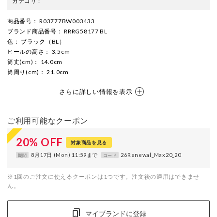
カテゴリ
:
商品番号
： R03777BW003433
ブランド商品番号
： RRRG58177 BL
色
： ブラック（BL）
ヒールの高さ
： 3.5cm
筒丈(cm)
： 14.0cm
筒周り(cm)
： 21.0cm
さらに詳しい情報を表示
ご利用可能なクーポン
20
%
OFF
対象商品を見る
8月17日 (Mon) 11:59まで
26Renewal_Max20_20
期間
コード
※1回のご注文に使えるクーポンは1つです。注文後の適用はできませ
ん。
マイブランドに登録