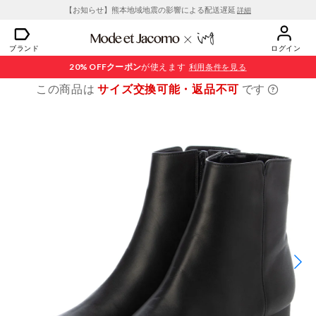
【お知らせ】熊本地域地震の影響による配送遅延
詳細
ブランド
ログイン
20% OFF
クーポン
が使えます
利用条件を見る
この商品は
サイズ交換可能・返品不可
です