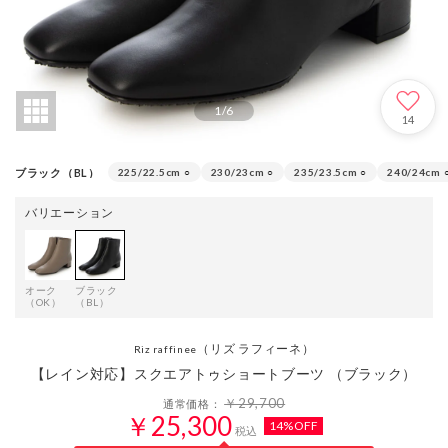
1
/
6
14
ブラック（BL）
225/22.5cm
○
230/23cm
○
235/23.5cm
○
240/24cm
バリエーション
オーク
ブラック
（OK）
（BL）
（リズ ラフィーネ）
Riz raffinee
【レイン対応】スクエアトゥショートブーツ （ブラック）
￥29,700
通常価格：
￥25,300
14%OFF
税込