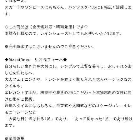
くれる一足。
スカートやワンピースはもちろん、パンツスタイルにも幅広く活躍しま
す。
◇この商品は【全天候対応・晴雨兼用】です◇
雨対応仕様なので、レインシューズとしてもお使いいただけます。
※完全防水ではございませんのでご注意ください。
◆Riz raffinee リズ ラフィーネ◆
自分らしい生き方を大切にし、シンプルで上質な暮らし、おしゃれを楽
しむ女性たちへ。
大人フェミニンさや、トレンドを程よく取り入れた大人ベーシックなス
タイルや、
エレガントで上品、機能性や履き心地にこだわった本物志向の女性に向
けた靴をご提案。
通勤スタイルにはもちろん、卒業式や入園式などのオケージョン、セレ
モニーシーンなど
「大切な日に選ばれる1足」であり、「あって良かった1足」であり続け
ます。
※晴雨兼用