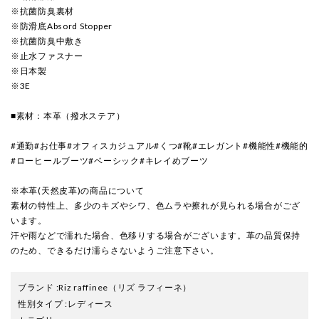
※抗菌防臭裏材
※防滑底Absord Stopper
※抗菌防臭中敷き
※止水ファスナー
※日本製
※3E
■素材：本革（撥水ステア）
#通勤#お仕事#オフィスカジュアル#くつ#靴#エレガント#機能性#機能的
#ローヒールブーツ#ベーシック#キレイめブーツ
※本革(天然皮革)の商品について
素材の特性上、多少のキズやシワ、色ムラや擦れが見られる場合がござ
います。
汗や雨などで濡れた場合、色移りする場合がございます。革の品質保持
のため、できるだけ濡らさないようご注意下さい。
ブランド
:
Riz raffinee
（リズ ラフィーネ）
性別タイプ
:
レディース