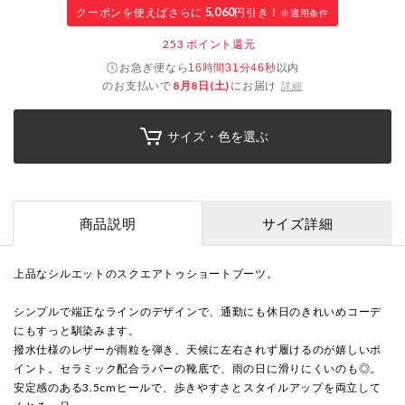
クーポンを使えばさらに
5,060
円引き！
※適用条件
253
ポイント還元
お急ぎ便なら
以内
16時間31分46秒
のお支払いで
8月8日(土)
にお届け
詳細
サイズ・色を選ぶ
商品説明
サイズ詳細
上品なシルエットのスクエアトゥショートブーツ。
シンプルで端正なラインのデザインで、通勤にも休日のきれいめコーデ
にもすっと馴染みます。
撥水仕様のレザーが雨粒を弾き、天候に左右されず履けるのが嬉しいポ
イント。セラミック配合ラバーの靴底で、雨の日に滑りにくいのも◎。
安定感のある3.5cmヒールで、歩きやすさとスタイルアップを両立して