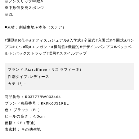
※ノンスリップ中敷き
※中敷低反発スポンジ
※2E
■素材：刺繍生地＋本革（ステア）
#通勤#お仕事#オフィスカジュアル#入学式#卒業式#入園式#卒園式#パン
プス#くつ#靴#エレガント#機能性#機能的#デザインパンプス#バックベ
ルト#バックストラップ#美脚#スタイルアップ
ブランド
:
Riz raffinee
（リズ ラフィーネ）
性別タイプ
:
レディース
カテゴリ
:
商品番号
： R03777BW003464
ブランド商品番号
： RRKK63319 BL
色
： ブラック（BL）
ヒールの高さ
： 4.0cm
靴幅
： 2E（普通）
表素材
： その他生地