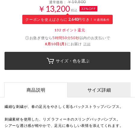
￥19,800
通常価格：
￥13,200
33%OFF
税込
クーポンを使えばさらに
2,640
円引き！
※適用条件
132
ポイント還元
お急ぎ便なら
以内
のお支払いで
5時間50分50秒
8月10日(月)
にお届け
詳細
サイズ・色を選ぶ
商品説明
サイズ詳細
繊細な刺繍が、春の足元をやさしく彩るバックストラップパンプス。
刺繍素材を使用した、リズ ラフィーネのスリングバックパンプス。
シアーな透け感が軽やかで、足元に春らしい表情を添えてくれます。