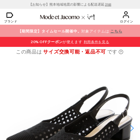
【お知らせ】熊本地域地震の影響による配送遅延
詳細
ブランド
ログイン
【期間限定】タイムセール開催中。
対象アイテムは
こちら
20% OFF
クーポン
が使えます
利用条件を見る
この商品は
サイズ交換可能・返品不可
です