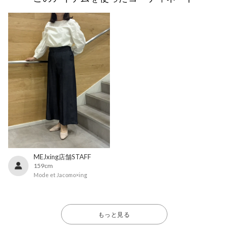
MEJxing店舗STAFF
159cm
Mode et Jacomo×ing
もっと見る