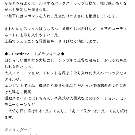
かかとを程よくホールドするバックストラップ仕様で、抜け感がありな
がらも安定した履き心地。
中敷下にはスポンジを入れ、足当たりのよさにも配慮しています。
きれいめなスタイルはもちろん、通勤やお出掛けなど、日常のコーディ
ネートにも取り入れやすい一足。
上品でフェミニンな雰囲気を、さりげなく演出します。
◆Riz raffinee リズ ラフィーネ◆
自分らしい生き方を大切にし、シンプルで上質な暮らし、おしゃれを楽
しむ女性たちへ。
大人フェミニンさや、トレンドを程よく取り入れた大人ベーシックなス
タイルや、
エレガントで上品、機能性や履き心地にこだわった本物志向の女性に向
けた靴をご提案。
通勤スタイルにはもちろん、卒業式や入園式などのオケージョン、セレ
モニーシーンなど
「大切な日に選ばれる1足」であり、「あって良かった1足」であり続け
ます。
※スタンダード