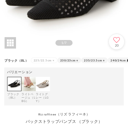
1
/
7
20
ブラック（BL）
225/22.5cm
×
230/23cm
○
235/23.5cm
○
240/24cm
バリエーション
ブラック
ライトベ
ライトグ
（BL）
ージュ（L
レー（LG
BG）
Y）
（リズ ラフィーネ）
Riz raffinee
バックストラップパンプス （ブラック）