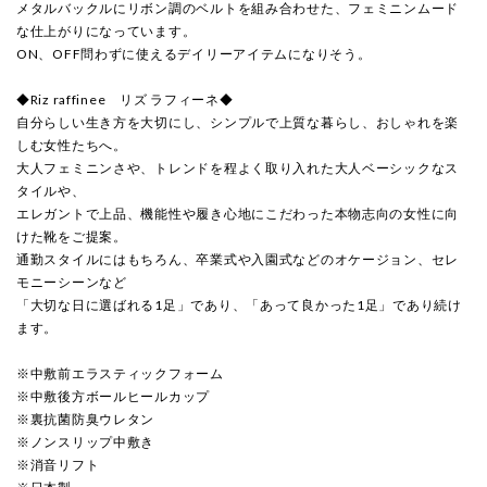
メタルバックルにリボン調のベルトを組み合わせた、フェミニンムード
な仕上がりになっています。
ON、OFF問わずに使えるデイリーアイテムになりそう。
◆Riz raffinee リズ ラフィーネ◆
自分らしい生き方を大切にし、シンプルで上質な暮らし、おしゃれを楽
しむ女性たちへ。
大人フェミニンさや、トレンドを程よく取り入れた大人ベーシックなス
タイルや、
エレガントで上品、機能性や履き心地にこだわった本物志向の女性に向
けた靴をご提案。
通勤スタイルにはもちろん、卒業式や入園式などのオケージョン、セレ
モニーシーンなど
「大切な日に選ばれる1足」であり、「あって良かった1足」であり続け
ます。
※中敷前エラスティックフォーム
※中敷後方ボールヒールカップ
※裏抗菌防臭ウレタン
※ノンスリップ中敷き
※消音リフト