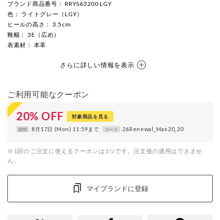
ブランド商品番号
： RRYS63200 LGY
色
： ライトグレー（LGY）
ヒールの高さ
： 3.5cm
靴幅
： 3E（広め）
表素材
： 本革
さらに詳しい情報を表示
ご利用可能なクーポン
20
%
OFF
対象商品を見る
8月17日 (Mon) 11:59まで
26Renewal_Max20_20
期間
コード
※1回のご注文に使えるクーポンは1つです。注文後の適用はできませ
ん。
マイブランドに登録