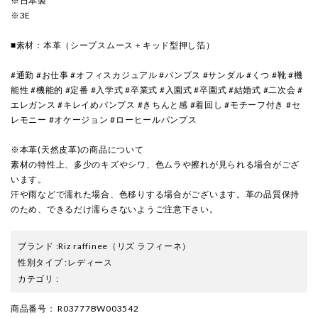
※日本製
※3E
■素材：本革（シープスムース＋キッド型押し箔）
#通勤 #お仕事 #オフィスカジュアル #パンプス #サンダル #くつ #靴 #機
能性 #機能的 #定番 #入学式 #卒業式 #入園式 #卒園式 #結婚式 #二次会 #
エレガンス #キレイめパンプス #きちんと感 #着回し #モチーフ付き #セ
レモニー #オケージョン #ローヒールパンプス
※本革(天然皮革)の商品について
素材の特性上、多少のキズやシワ、色ムラや擦れが見られる場合がござ
います。
汗や雨などで濡れた場合、色移りする場合がございます。革の品質保持
のため、できるだけ濡らさないようご注意下さい。
ブランド
:
Riz raffinee
（リズ ラフィーネ）
性別タイプ
:
レディース
カテゴリ
:
商品番号
： R03777BW003542