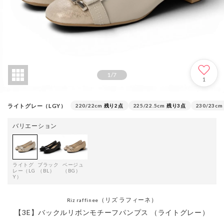
1
/
7
1
ライトグレー（LGY）
220/22cm
残り2点
225/22.5cm
残り3点
230/23cm
バリエーション
ライトグ
ブラック
ベージュ
レー（LG
（BL）
（BG）
Y）
（リズ ラフィーネ）
Riz raffinee
【3E】バックルリボンモチーフパンプス （ライトグレー）