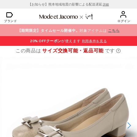
【お知らせ】熊本地域地震の影響による配送遅延
詳細
ブランド
ログイン
【期間限定】タイムセール開催中。
対象アイテムは
こちら
20% OFF
クーポン
が使えます
利用条件を見る
この商品は
サイズ交換可能・返品可能
です