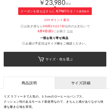
￥23,980
税込
クーポンを使えばさらに
4,796
円引き！
※適用条件
239
ポイント還元
お急ぎ便なら
以内
のお支払いで
6時間24分26秒
8月9日(日)
にお届け
詳細
一部お取り寄せ商品
お届け予定日はサイズ欄をご確認ください。
サイズ・色を選ぶ
商品説明
サイズ詳細
リズ ラフィーネで人気の、3.5cmのローヒールパンプス。
クッション性のあるモールド底使用なので、きちんと感がありながら快
適な履き心地を実現。