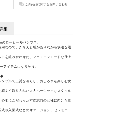
この商品に関するお問い合わせ
詳細
cmのローヒールパンプス。
使用なので、きちんと感がありながら快適な履
ルトを組み合わせた、フェミニンムードな仕上
リーアイテムになりそう。
ネ◆
シンプルで上質な暮らし、おしゃれを楽しむ女
を程よく取り入れた大人ベーシックなスタイル
き心地にこだわった本物志向の女性に向けた靴
業式や入園式などのオケージョン、セレモニー