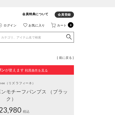
会員特典について
会員登録
ログイン
お気に入り
カート
0
[ 前に戻る ]
ポン
が使えます
利用条件を見る
inee
（リズ ラフィーネ）
ボンモチーフパンプス （ブラッ
ク）
23,980
税込