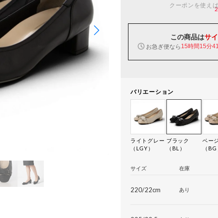
クーポンを使え
この商品は
サイ
お急ぎ便なら
15時間15分4
バリエーション
ライトグレー
ブラック
ベー
（LGY）
（BL）
（BG
サイズ
在庫
220/22cm
あり