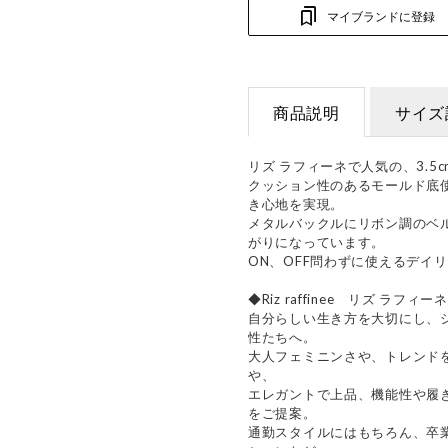
マイブランドに登録
商品説明
サイズ
リズ ラフィーネで人気の、3.5
クッション性のあるモールド底
き心地を実現。
メタルバックルにリボン調のベ
がりになっています。
ON、OFF問わずに使えるデイ
◆Riz raffinee リズ ラフィー
自分らしい生き方を大切にし、
性たちへ。
大人フェミニンさや、トレンド
や、
エレガントで上品、機能性や履
をご提案。
通勤スタイルにはもちろん、卒