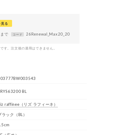
を見る
59まで
26Renewal_Max20_20
コード
つです。注文後の適用はできません。
R03777BW003543
RRYS63200 BL
iz raffinee
（リズ ラフィーネ）
ブラック（BL）
.5cm