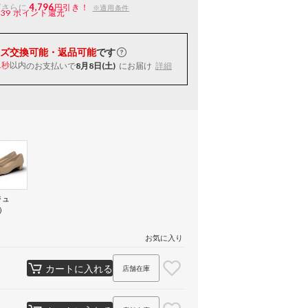
4,796
ばさらに
円引き！
※適用条件
239
ポイント還元
ズ交換可能・返品可能
です
以内
のお支払いで
8月8日(土)
にお届け
詳細
0秒
ジュ
）
お気に入り
カートに入れる
店舗在庫