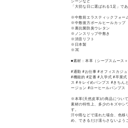
シーンなど
「大切な日に選ばれる1足」で
※中敷前エラスティックフォー
※中敷後方ボールヒールカップ
※裏抗菌防臭ウレタン
※ノンスリップ中敷き
※消音リフト
※日本製
※3E
■素材：本革（シープスムース
#通勤 #お仕事 #オフィスカジュ
#機能的 #定番 #入学式 #卒業式
ス #キレイめパンプス #きちんと
ージョン #ローヒールパンプス
※本革(天然皮革)の商品につい
素材の特性上、多少のキズやシ
す。
汗や雨などで濡れた場合、色移
め、できるだけ濡らさないよう