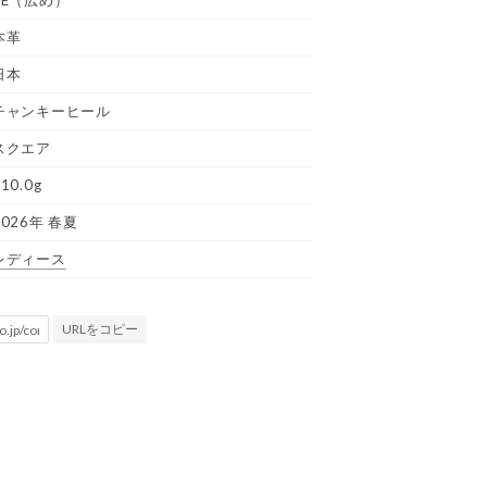
3E（広め）
本革
日本
チャンキーヒール
スクエア
10.0g
2026年 春夏
レディース
URLをコピー