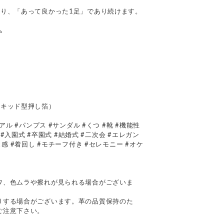
あり、「あって良かった1足」であり続けます。
ム
＋キッド型押し箔）
アル #パンプス #サンダル #くつ #靴 #機能性
 #入園式 #卒園式 #結婚式 #二次会 #エレガン
感 #着回し #モチーフ付き #セレモニー #オケ
て
ワ、色ムラや擦れが見られる場合がございま
りする場合がございます。革の品質保持のた
ご注意下さい。