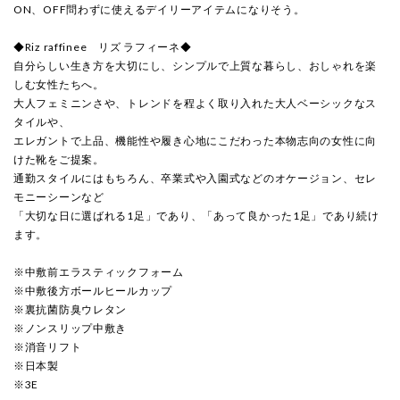
ON、OFF問わずに使えるデイリーアイテムになりそう。
◆Riz raffinee リズ ラフィーネ◆
自分らしい生き方を大切にし、シンプルで上質な暮らし、おしゃれを楽
しむ女性たちへ。
大人フェミニンさや、トレンドを程よく取り入れた大人ベーシックなス
タイルや、
エレガントで上品、機能性や履き心地にこだわった本物志向の女性に向
けた靴をご提案。
通勤スタイルにはもちろん、卒業式や入園式などのオケージョン、セレ
モニーシーンなど
「大切な日に選ばれる1足」であり、「あって良かった1足」であり続け
ます。
※中敷前エラスティックフォーム
※中敷後方ボールヒールカップ
※裏抗菌防臭ウレタン
※ノンスリップ中敷き
※消音リフト
※日本製
※3E