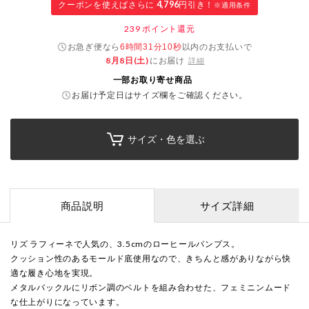
クーポンを使えばさらに
4,796
円引き！
※適用条件
239
ポイント還元
お急ぎ便なら
以内
のお支払いで
6時間31分10秒
8月8日(土)
にお届け
詳細
一部お取り寄せ商品
お届け予定日はサイズ欄をご確認ください。
サイズ・色を選ぶ
商品説明
サイズ詳細
リズ ラフィーネで人気の、3.5cmのローヒールパンプス。
クッション性のあるモールド底使用なので、きちんと感がありながら快
適な履き心地を実現。
メタルバックルにリボン調のベルトを組み合わせた、フェミニンムード
な仕上がりになっています。