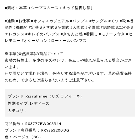
■素材：本革（シープスムース＋キッド型押し箔）
#通勤 #お仕事 #オフィスカジュアル #パンプス #サンダル #くつ #靴 #機
能性 #機能的 #定番 #入学式 #卒業式 #入園式 #卒園式 #結婚式 #二次会 #
エレガンス #キレイめパンプス #きちんと感 #着回し #モチーフ付き #セ
レモニー #オケージョン #ローヒールパンプス
※本革(天然皮革)の商品について
素材の特性上、多少のキズやシワ、色ムラや擦れが見られる場合がござ
います。
汗や雨などで濡れた場合、色移りする場合がございます。革の品質保持
のため、できるだけ濡らさないようご注意下さい。
ブランド
:
Riz raffinee
（リズ ラフィーネ）
性別タイプ
:
レディース
カテゴリ
:
商品番号
： R03777BW003544
ブランド商品番号
： RRYS63200 BG
色
： ベージュ（BG）