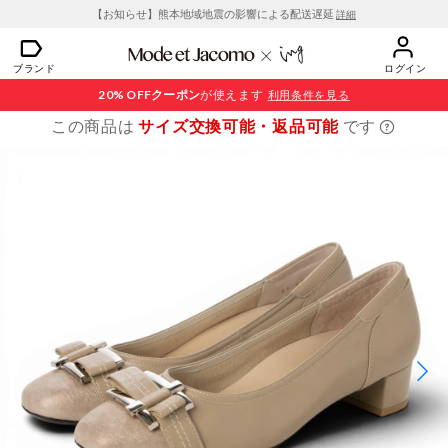
【お知らせ】熊本地域地震の影響による配送遅延
詳細
ブランド
ログイン
20% OFF
クーポン
が使えます
利用条件を見る
この商品は
サイズ交換可能・返品可能
です