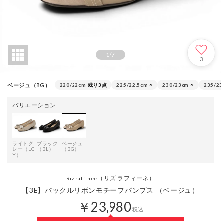
1
/
7
3
ベージュ（BG）
220/22cm
残り3点
225/22.5cm
○
230/23cm
○
235/2
バリエーション
ライトグ
ブラック
ベージュ
レー（LG
（BL）
（BG）
Y）
（リズ ラフィーネ）
Riz raffinee
【3E】バックルリボンモチーフパンプス （ベージュ）
￥23,980
税込