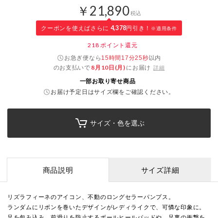
￥21,890
税込
クーポンを使えばさらに
4,378
円引き！
※適用条件
218
ポイント還元
お急ぎ便なら
以内
15時間17分24秒
のお支払いで
8月10日(月)
にお届け
詳細
一部お取り寄せ商品
お届け予定日はサイズ欄をご確認ください。
サイズ・色を選ぶ
商品説明
サイズ詳細
リズラフィーネのアイコン、不動のロングセラーパンプス。
ランダムにリボンを巻いたデザインがレディライクで、可憐な印象に。
足を包み込み、前滑りを防止するボールヒールパッドや、足裏の衝撃を