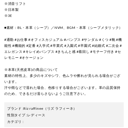
※消音リフト
※日本製
※3E
■素材：BL・本革（シープ）／NVM、BGM・本革（シープメタリック）
#通勤 #お仕事 #オフィスカジュアル #パンプス #サンダル #くつ #靴 #機
能性 #機能的 #定番 #入学式 #卒業式 #入園式 #卒園式 #結婚式 #二次会 #
エレガンス #キレイめパンプス #きちんと感 #着回し #モチーフ付き #セ
レモニー #オケージョン
※本革(天然皮革)の商品について
素材の特性上、多少のキズやシワ、色ムラや擦れが見られる場合がござ
います。
汗や雨などで濡れた場合、色移りする場合がございます。革の品質保持
のため、できるだけ濡らさないようご注意下さい。
ブランド
:
Riz raffinee
（リズ ラフィーネ）
性別タイプ
:
レディース
カテゴリ
: