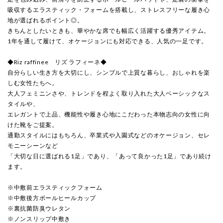
吸収するエラスティック・フォームを搭載し、ストレスフリーな履き心
地が選ばれるポイント◎。
きちんとしたいときも、華やかな席でも幅広く活躍する優秀アイテム。
1年を通して履けて、オケージョンにも対応できる、人気の一足です。
◆Riz raffinee リズ ラフィーネ◆
自分らしい生き方を大切にし、シンプルで上質な暮らし、おしゃれを楽
しむ女性たちへ。
大人フェミニンさや、トレンドを程よく取り入れた大人ベーシックなス
タイルや、
エレガントで上品、機能性や履き心地にこだわった本物志向の女性に向
けた靴をご提案。
通勤スタイルにはもちろん、卒業式や入園式などのオケージョン、セレ
モニーシーンなど
「大切な日に選ばれる1足」であり、「あって良かった1足」であり続け
ます。
※中敷前エラスティックフォーム
※中敷後方ボールヒールカップ
※裏抗菌防臭ウレタン
※ノンスリップ中敷き