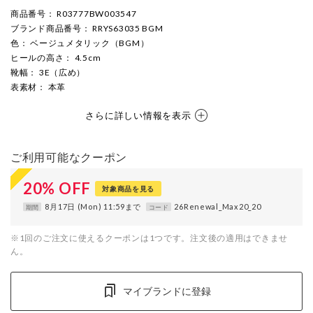
商品番号
： R03777BW003547
ブランド商品番号
： RRYS63035 BGM
色
： ベージュメタリック（BGM）
ヒールの高さ
： 4.5cm
靴幅
： 3E（広め）
表素材
： 本革
さらに詳しい情報を表示
ご利用可能なクーポン
20
%
OFF
対象商品を見る
8月17日 (Mon) 11:59まで
26Renewal_Max20_20
期間
コード
※1回のご注文に使えるクーポンは1つです。注文後の適用はできませ
ん。
マイブランドに登録