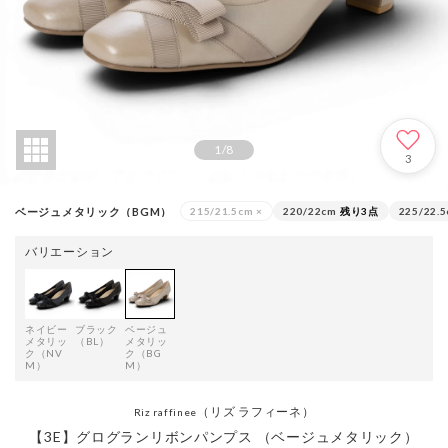
1
/
8
3
ベージュメタリック（BGM）
215/21.5cm
×
220/22cm
残り3点
225/22.
バリエーション
ネイビー
ブラック
ベージュ
メタリッ
（BL）
メタリッ
ク（NV
ク（BG
M）
M）
（リズ ラフィーネ）
Riz raffinee
【3E】グログランリボンパンプス （ベージュメタリック）