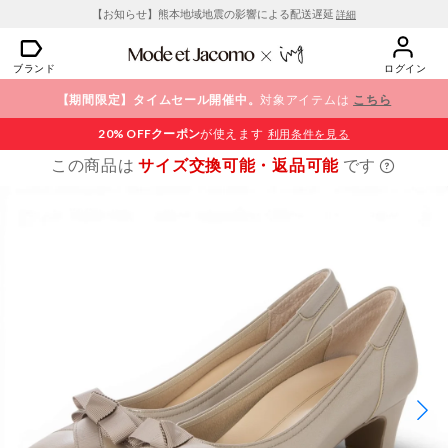
【お知らせ】熊本地域地震の影響による配送遅延
詳細
ブランド
ログイン
【期間限定】タイムセール開催中。
対象アイテムは
こちら
20% OFF
クーポン
が使えます
利用条件を見る
この商品は
サイズ交換可能・返品可能
です