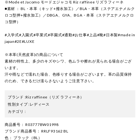
※Mode et Jacomo モードエジャコモ Riz raffinee リズラフィーネ
■素材 ： BL・本革（キッド+撥水加工）／BLA・本革（ステアエナメルク
ロコ型押+撥水加工）／DBGA、GYA、BGA・本革（ステアエナメルクロ
コ型押）
#入学式#入園式#卒業式#卒園式#通勤#お仕事#上品#靴#日本製#made in
japan#2E#LUXE
※本革(天然皮革)の商品について
素材の特性上、多少のキズやシワ、色ムラや擦れが見られる場合がござ
います。
汗や雨などで濡れた場合、色移りする場合がございます。革の品質保持
のため、できるだけ濡らさないようご注意下さい。
ブランド
:
Riz raffinee
（リズ ラフィーネ）
性別タイプ
:
レディース
カテゴリ
:
商品番号
： R03777BW01998
ブランド商品番号
： RRLF93162 BL
色
： ブラック（BL）