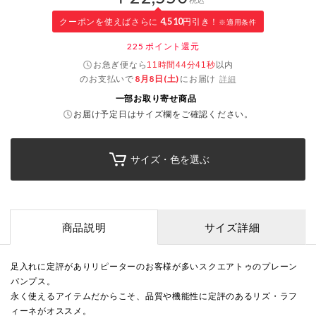
クーポンを使えばさらに
4,510
円引き！
※適用条件
225
ポイント還元
お急ぎ便なら
以内
11時間44分40秒
のお支払いで
8月8日(土)
にお届け
詳細
一部お取り寄せ商品
お届け予定日はサイズ欄をご確認ください。
サイズ・色を選ぶ
商品説明
サイズ詳細
足入れに定評がありリピーターのお客様が多いスクエアトゥのプレーン
パンプス。
永く使えるアイテムだからこそ、品質や機能性に定評のあるリズ・ラフ
ィーネがオススメ。