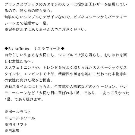
ブラックとブラックのカタオシのカラーは撥水加工レザーを使用してい
るので、急な雨の時も安心。
無駄のないシンプルなデザインなので、ビズネスシーンからパーティー
シーンまで活躍する一足。
※完全防水ではありませんのでご注意ください。
◆Riz raffinee リズ ラフィーネ◆
自分らしい生き方を大切にし、シンプルで上質な暮らし、おしゃれを楽
しむ女性たちへ。
大人フェミニンさや、トレンドを程よく取り入れた大人ベーシックなス
タイルや、エレガントで上品、機能性や履き心地にこだわった本物志向
の女性に向けた靴をご提案。
通勤スタイルにはもちろん、卒業式や入園式などのオケージョン、セレ
モニーシーンなど「大切な日に選ばれる1足」であり、「あって良かった
1足」であり続けます。
※ボールラスト
※モールドソール
※消音リフト
※日本製