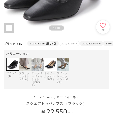
1
/
10
59
ブラック（BL）
215/21.5cm
残り2点
220/22cm
×
225/22.5cm
○
230/
バリエーション
ブラック
ブラック
ダークベ
ネイビー
ライトグ
（BL）
カタオシ
ージュカ
カタオシ
レーカタ
（BLA）
タオシ
（NVA）
オシ（LG
（DBG
YA）
A）
（リズ ラフィーネ）
Riz raffinee
スクエアトゥパンプス （ブラック）
￥22,550
税込