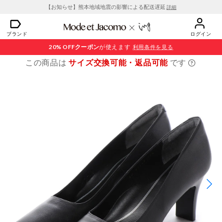
【お知らせ】熊本地域地震の影響による配送遅延
詳細
ブランド
ログイン
20% OFF
クーポン
が使えます
利用条件を見る
この商品は
サイズ交換可能・返品可能
です