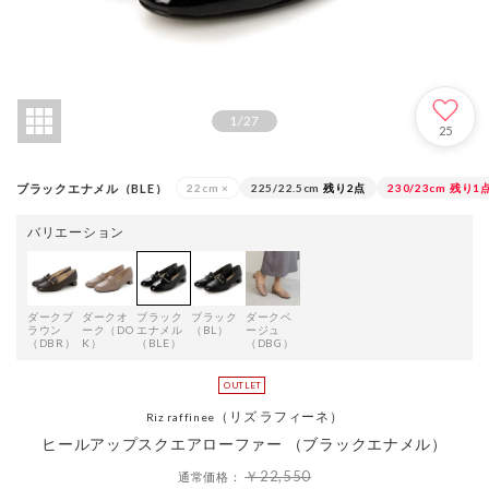
1
/
27
25
ブラックエナメル（BLE）
22cm
×
225/22.5cm
残り2点
230/23cm
残り1
バリエーション
ダークブ
ダークオ
ブラック
ブラック
ダークベ
ラウン
ーク（DO
エナメル
（BL）
ージュ
（DBR）
K）
（BLE）
（DBG）
（リズ ラフィーネ）
Riz raffinee
ヒールアップスクエアローファー （ブラックエナメル）
￥22,550
通常価格：