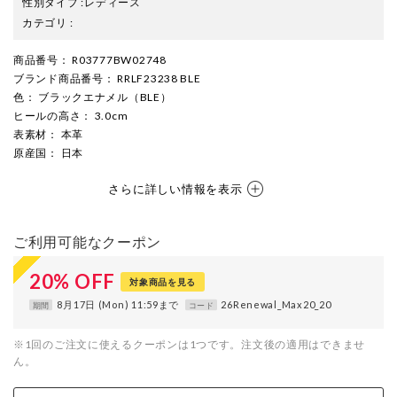
性別タイプ
:
レディース
カテゴリ
:
商品番号
： R03777BW02748
ブランド商品番号
： RRLF23238 BLE
色
： ブラックエナメル（BLE）
ヒールの高さ
： 3.0cm
表素材
： 本革
原産国
： 日本
さらに詳しい情報を表示
ご利用可能なクーポン
20
%
OFF
対象商品を見る
8月17日 (Mon) 11:59まで
26Renewal_Max20_20
期間
コード
※1回のご注文に使えるクーポンは1つです。注文後の適用はできませ
ん。