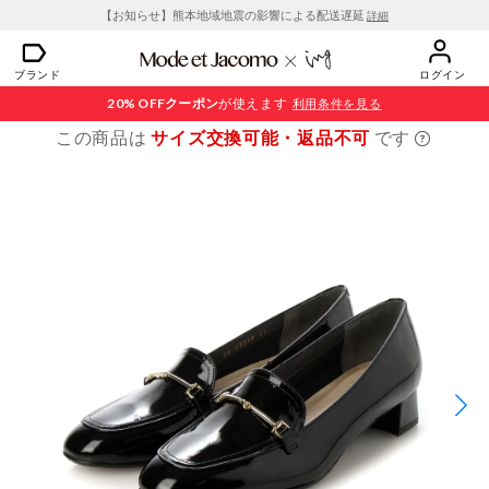
【お知らせ】熊本地域地震の影響による配送遅延
詳細
ブランド
ログイン
20% OFF
クーポン
が使えます
利用条件を見る
この商品は
サイズ交換可能・返品不可
です