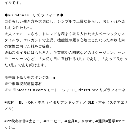
イルです。
◆Riz raffinee リズ ラフィーネ◆
自分らしい生き方を大切にし、シンプルで上質な暮らし、おしゃれを楽
しむ女性たちへ。
大人フェミニンさや、トレンドを程よく取り入れた大人ベーシックなス
タイルや、エレガントで上品、機能性や履き心地にこだわった本物志向
の女性に向けた靴をご提案。
通勤スタイルにはもちろん、卒業式や入園式などのオケージョン、セレ
モニーシーンなど、「大切な日に選ばれる1足」であり、「あって良かっ
た1足」であり続けます。
※中敷下低反発スポンジ3mm
※中敷環境配慮型素材
※2E※Mode et Jacomo モードエジャコモ Riz raffinee リズラフィーネ
■素材： BL ・OK・本革（イタリアンキップ）／ BLE・本革（ステアエナ
メル）
#22秋冬新作#太ヒール#ローヒール#金具#歩きやすい#通勤#通学#マニ
ッシュ