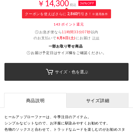
￥14,300
36%OFF
税込
クーポンを使えばさらに
2,860
円引き！
※適用条件
143
ポイント還元
お急ぎ便なら
以内
11時間33分07秒
のお支払いで
8月8日(土)
にお届け
詳細
一部お取り寄せ商品
お届け予定日はサイズ欄をご確認ください。
サイズ・色を選ぶ
商品説明
サイズ詳細
ヒールアップローファーは、今季注目のアイテム。
シンプルなビットなので、お洋服に馴染みやすくお勧めです。
色物のソックスと合わせて、トラッドなムードを楽しむのがお勧めスタ