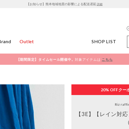
【お知らせ】熊本地域地震の影響による配送遅延
詳細
Brand
Outlet
SHOP LIST
【期間限定】タイムセール開催中。
対象アイテムは
こちら
20% OFF
クー
Riz raff
【3E】【レイン対