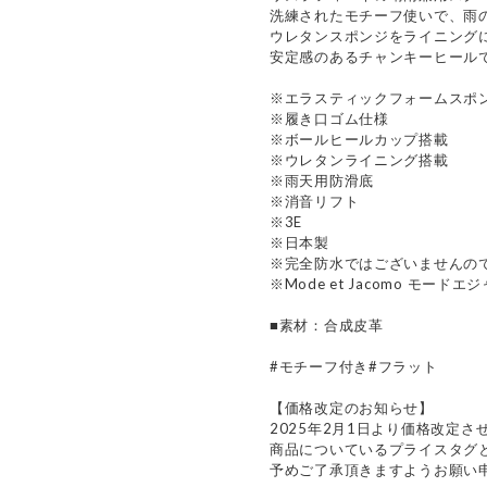
洗練されたモチーフ使いで、雨
ウレタンスポンジをライニング
安定感のあるチャンキーヒール
※エラスティックフォームスポ
※履き口ゴム仕様
※ボールヒールカップ搭載
※ウレタンライニング搭載
※雨天用防滑底
※消音リフト
※3E
※日本製
※完全防水ではございませんの
※Mode et Jacomo モードエジ
■素材：合成皮革
#モチーフ付き#フラット
【価格改定のお知らせ】
2025年2月1日より価格改定さ
商品についているプライスタグ
予めご了承頂きますようお願い