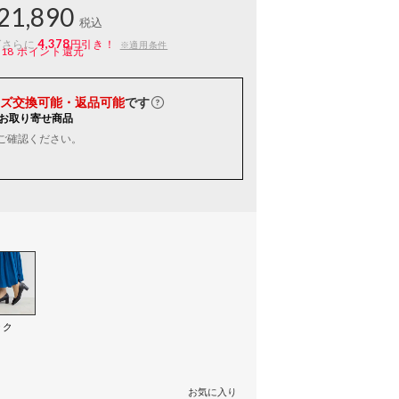
21,890
税込
4,378
ばさらに
円引き！
※適用条件
218
ポイント還元
ズ交換可能・返品可能
です
お取り寄せ商品
ご確認ください。
ック
）
お気に入り