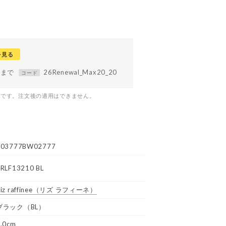
を見る
59まで
26Renewal_Max20_20
コード
つです。注文後の適用はできません。
R03777BW02777
RLF13210 BL
iz raffinee
（リズ ラフィーネ）
ブラック（BL）
.0cm