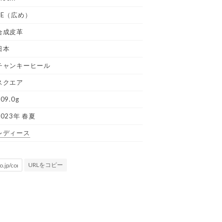
3E（広め）
合成皮革
日本
チャンキーヒール
スクエア
09.0g
2023年 春夏
レディース
URLをコピー