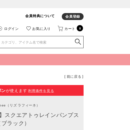
会員特典について
会員登録
ログイン
お気に入り
カート
0
[ 前に戻る ]
ポン
が使えます
利用条件を見る
inee
（リズ ラフィーネ）
応】スクエアトゥレインパンプス
（ブラック）