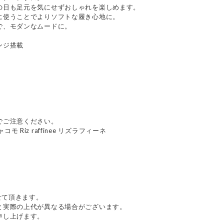
の日も足元を気にせずおしゃれを楽しめます。
に使うことでよりソフトな履き心地に。
で、モダンなムードに。
ンジ搭載
でご注意ください。
ャコモ Riz raffinee リズラフィーネ
せて頂きます。
と実際の上代が異なる場合がございます。
申し上げます。