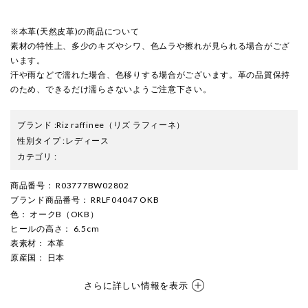
※本革(天然皮革)の商品について
素材の特性上、多少のキズやシワ、色ムラや擦れが見られる場合がござ
います。
汗や雨などで濡れた場合、色移りする場合がございます。革の品質保持
のため、できるだけ濡らさないようご注意下さい。
ブランド
:
Riz raffinee
（リズ ラフィーネ）
性別タイプ
:
レディース
カテゴリ
:
商品番号
： R03777BW02802
ブランド商品番号
： RRLF04047 OKB
色
： オークB（OKB）
ヒールの高さ
： 6.5cm
表素材
： 本革
原産国
： 日本
さらに詳しい情報を表示