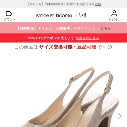
【お知らせ】熊本地域地震の影響による配送遅延
詳細
ブランド
ログイン
【期間限定】タイムセール開催中。
対象アイテムは
こちら
20% OFF
クーポン
が使えます
利用条件を見る
この商品は
サイズ交換可能・返品可能
です