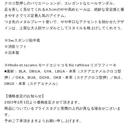
クロコ型押しのバリエーションが、エレガントなヒールサンダル。
足を美しく見せてくれる6.5cmのやや高めヒールは、絶妙な安定感と履
きやすさでリズ定番人気のアイテム。
つま先のメタルプレート使いで、やや辛口なアクセントを効かせたデザ
インは、上質な大人顔サンダルとしてスタイルを格上げしてくれそう。
※3㎜スポンジ貼中底
※消音リフト
※日本製
※Mode et Jacomo モードエジャコモ Riz raffinee リズラフィーネ
■素材： BLA、DBGA、GYA、LBGA・本革（ステアエナメルクロコ型
押）／OKA、BUA、DGYA、OKB・本革（ステアクロコ型押）／BLE、
DBGE・本革（ステアエナメル）
【価格改定のお知らせ】
2025年2月1日より価格改定させて頂きます。
商品についているプライスタグと実際の上代が異なる場合がございま
す。
予めご了承頂きますようお願い申し上げます。