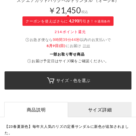
スクエアカットバックベルトサンダル （オークB）
￥21,450
税込
クーポンを使えばさらに
4,290
円引き！
※適用条件
214
ポイント還元
お急ぎ便なら
以内
のお支払いで
9時間39分44秒
8月9日(日)
にお届け
詳細
一部お取り寄せ商品
お届け予定日はサイズ欄をご確認ください。
サイズ・色を選ぶ
商品説明
サイズ詳細
【23春夏新色】毎年大人気のリズの定番サンダルに新色が追加されまし
た。