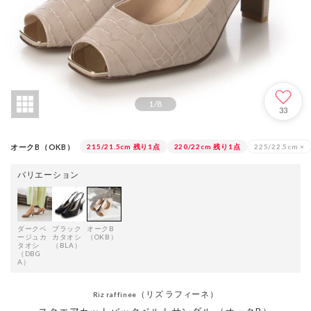
1
/
8
33
オークB（OKB）
215/21.5cm
残り1点
220/22cm
残り1点
225/22.5cm
×
バリエーション
ダークベ
ブラック
オークB
ージュカ
カタオシ
（OKB）
タオシ
（BLA）
（DBG
A）
（リズ ラフィーネ）
Riz raffinee