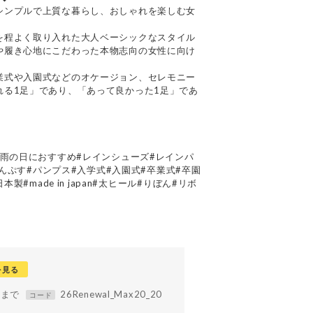
シンプルで上質な暮らし、おしゃれを楽しむ女
を程よく取り入れた大人ベーシックなスタイル
や履き心地にこだわった本物志向の女性に向け
業式や入園式などのオケージョン、セレモニー
れる1足」であり、「あって良かった1足」であ
#雨の日におすすめ#レインシューズ#レインパ
#ぱんぷす#パンプス#入学式#入園式#卒業式#卒園
製#made in japan#太ヒール#りぼん#リボ
を見る
59まで
26Renewal_Max20_20
コード