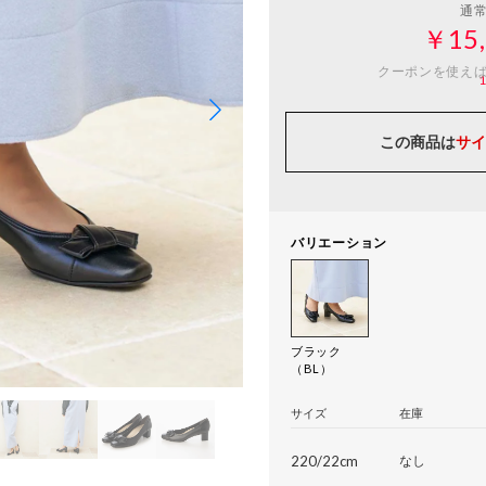
通
￥15,
クーポンを使え
この商品は
サイ
バリエーション
ブラック
（BL）
サイズ
在庫
220/22cm
なし