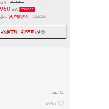
￥21,450
常価格：
950
25%OFF
税込
3,190
ばさらに
円引き！
※適用条件
159
ポイント還元
ズ交換可能・返品不可
です
お気に入り
品切れ