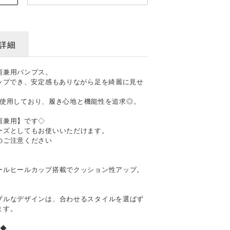
詳細
雨兼用パンプス。
ップでき、安定感もありながら足を綺麗に見せ
型を使用しており、履き心地と機能性を追求◎。
雨兼用】です◇
ーズとしてもお使いいただけます。
のご注意ください
ールヒールカップ搭載でクッション性アップ。
プルなデザインは、合わせるスタイルを選ばず
ます。
ネ◆