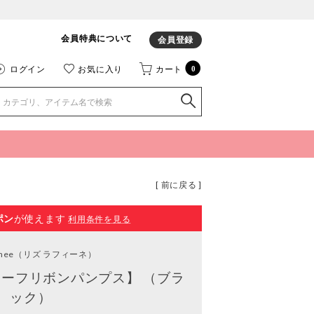
会員特典について
会員登録
ログイン
お気に入り
カート
0
[ 前に戻る ]
ポン
が使えます
利用条件を見る
inee
（リズ ラフィーネ）
ーフリボンパンプス】 （ブラ
ック）