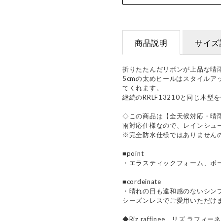
商品説明
サイズ
折りたたんだリボンが上品な晴
5cmの太めヒールはスタイルア
てくれます。
継続のRRLF13210と同じ木
◇この商品は【全天候対応・晴
雨対応仕様なので、レインシュ
※完全防水仕様ではありません
■point
・エラスティックフォーム、ボ
■cordeinate
・晴れの日も違和感のないシン
シーズンレスでご愛用いただけ
◆Riz raffinee リズ ラフィー