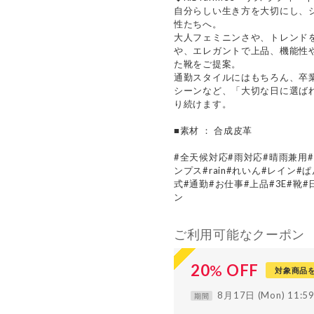
自分らしい生き方を大切にし、
性たちへ。
大人フェミニンさや、トレンド
や、エレガントで上品、機能性
た靴をご提案。
通勤スタイルにはもちろん、卒
シーンなど、「大切な日に選ば
り続けます。
■素材 ： 合成皮革
#全天候対応#雨対応#晴雨兼用
ンプス#rain#れいん#レイン
式#通勤#お仕事#上品#3E#靴#日本
ン
ご利用可能なクーポン
20
%
OFF
対象商品
8月17日 (Mon) 11:
期間