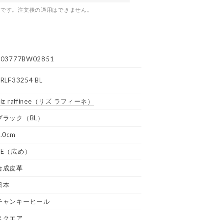
つです。注文後の適用はできません。
R03777BW02851
RLF33254 BL
iz raffinee
（リズ ラフィーネ）
ブラック（BL）
.0cm
3E（広め）
合成皮革
日本
チャンキーヒール
スクエア