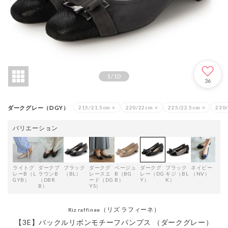
1
/
10
36
ダークグレー（DGY）
215/21.5cm
×
220/22cm
×
225/22.5cm
×
230
バリエーション
ライトグ
ダークブ
ブラック
ダークグ
ベージュ
ダークグ
ブラック
ネイビー
レーB（L
ラウンB
（BL）
レースエ
B（BG
レー（DG
キジ（BL
（NV）
GYB）
（DBR
ード（DG
B）
Y）
K）
B）
YS）
（リズ ラフィーネ）
Riz raffinee
【3E】バックルリボンモチーフパンプス （ダークグレー）