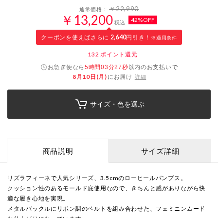
￥22,990
通常価格：
￥13,200
42%OFF
税込
クーポンを使えばさらに
2,640
円引き！
※適用条件
132
ポイント還元
お急ぎ便なら
以内
のお支払いで
5時間03分26秒
8月10日(月)
にお届け
詳細
サイズ・色を選ぶ
商品説明
サイズ詳細
リズラフィーネで人気シリーズ、3.5cmのローヒールパンプス。
クッション性のあるモールド底使用なので、きちんと感がありながら快
適な履き心地を実現。
メタルバックルにリボン調のベルトを組み合わせた、フェミニンムード