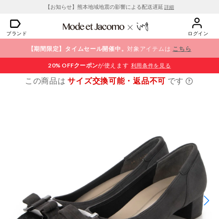
【お知らせ】熊本地域地震の影響による配送遅延
詳細
ブランド
ログイン
【期間限定】タイムセール開催中。
対象アイテムは
こちら
20% OFF
クーポン
が使えます
利用条件を見る
この商品は
サイズ交換可能・返品不可
です