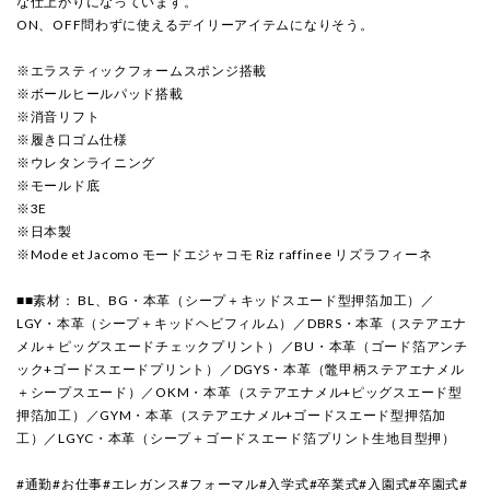
な仕上がりになっています。
ON、OFF問わずに使えるデイリーアイテムになりそう。
※エラスティックフォームスポンジ搭載
※ボールヒールパッド搭載
※消音リフト
※履き口ゴム仕様
※ウレタンライニング
※モールド底
※3E
※日本製
※Mode et Jacomo モードエジャコモ Riz raffinee リズラフィーネ
■■素材： BL、BG・本革（シープ＋キッドスエード型押箔加工）／
LGY・本革（シープ＋キッドヘビフィルム）／DBRS・本革（ステアエナ
メル＋ピッグスエードチェックプリント）／BU・本革（ゴード箔アンチ
ック+ゴードスエードプリント）／DGYS・本革（鼈甲柄ステアエナメル
＋シープスエード）／OKM・本革（ステアエナメル+ピッグスエード型
押箔加工）／GYM・本革（ステアエナメル+ゴードスエード型押箔加
工）／LGYC・本革（シープ＋ゴードスエード箔プリント生地目型押）
#通勤#お仕事#エレガンス#フォーマル#入学式#卒業式#入園式#卒園式#