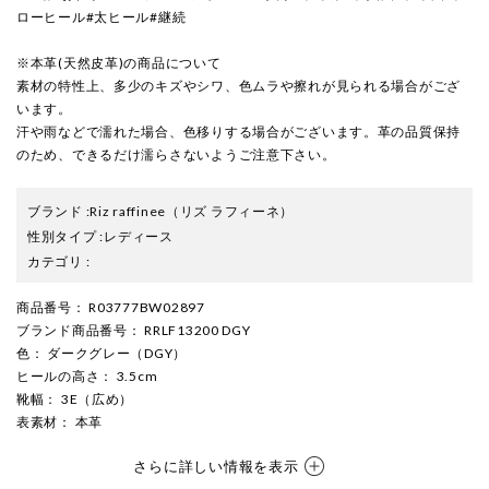
ローヒール#太ヒール#継続
※本革(天然皮革)の商品について
素材の特性上、多少のキズやシワ、色ムラや擦れが見られる場合がござ
います。
汗や雨などで濡れた場合、色移りする場合がございます。革の品質保持
のため、できるだけ濡らさないようご注意下さい。
ブランド
:
Riz raffinee
（リズ ラフィーネ）
性別タイプ
:
レディース
カテゴリ
:
商品番号
： R03777BW02897
ブランド商品番号
： RRLF13200 DGY
色
： ダークグレー（DGY）
ヒールの高さ
： 3.5cm
靴幅
： 3E（広め）
表素材
： 本革
さらに詳しい情報を表示