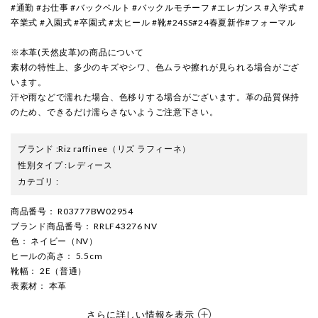
#通勤 #お仕事 #バックベルト #バックルモチーフ #エレガンス #入学式 #
卒業式 #入園式 #卒園式 #太ヒール #靴#24SS#24春夏新作#フォーマル
※本革(天然皮革)の商品について
素材の特性上、多少のキズやシワ、色ムラや擦れが見られる場合がござ
います。
汗や雨などで濡れた場合、色移りする場合がございます。革の品質保持
のため、できるだけ濡らさないようご注意下さい。
ブランド
:
Riz raffinee
（リズ ラフィーネ）
性別タイプ
:
レディース
カテゴリ
:
商品番号
： R03777BW02954
ブランド商品番号
： RRLF43276 NV
色
： ネイビー（NV）
ヒールの高さ
： 5.5cm
靴幅
： 2E（普通）
表素材
： 本革
さらに詳しい情報を表示