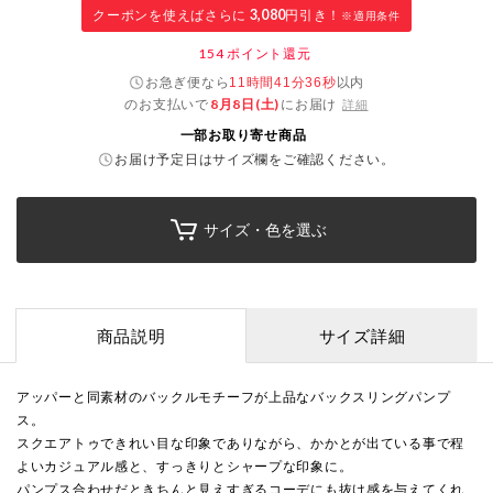
クーポンを使えばさらに
3,080
円引き！
※適用条件
154
ポイント還元
お急ぎ便なら
以内
11時間41分35秒
のお支払いで
8月8日(土)
にお届け
詳細
一部お取り寄せ商品
お届け予定日はサイズ欄をご確認ください。
サイズ・色を選ぶ
商品説明
サイズ詳細
アッパーと同素材のバックルモチーフが上品なバックスリングパンプ
ス。
スクエアトゥできれい目な印象でありながら、かかとが出ている事で程
よいカジュアル感と、すっきりとシャープな印象に。
パンプス合わせだときちんと見えすぎるコーデにも抜け感を与えてくれ