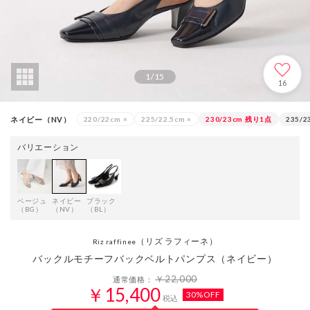
1
/
15
16
ネイビー（NV）
220/22cm
×
225/22.5cm
×
230/23cm
残り1点
235/2
バリエーション
ベージュ
ネイビー
ブラック
（BG）
（NV）
（BL）
（リズ ラフィーネ）
Riz raffinee
バックルモチーフバックベルトパンプス（ネイビー）
￥22,000
通常価格：
￥15,400
30%OFF
税込