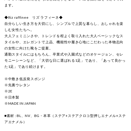
ます。
◆Riz raffinee リズ ラフィーネ◆
自分らしい生き方を大切にし、シンプルで上質な暮らし、おしゃれを楽
しむ女性たちへ。
大人フェミニンさや、トレンドを程よく取り入れた大人ベーシックなス
タイルや、エレガントで上品、機能性や履き心地にこだわった本物志向
の女性に向けた靴をご提案。
通勤スタイルにはもちろん、卒業式や入園式などのオケージョン、セレ
モニーシーンなど、「大切な日に選ばれる1足」であり、「あって良かっ
た1足」であり続けます。
※中敷き低反発スポンジ
※先裏ウレタン
※2E
※日本製
※MADE IN JAPAN
■素材 : BL、NV、BG・本革（ステア+ステアクロコ型押しエナメル+ステ
アエナメル）