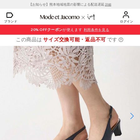
【お知らせ】熊本地域地震の影響による配送遅延
詳細
ブランド
ログイン
20% OFF
クーポン
が使えます
利用条件を見る
この商品は
サイズ交換可能・返品不可
です