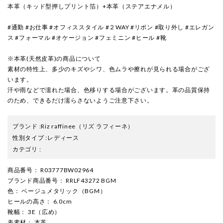
本革（キッド型押しプリント箔）+本革（ステアエナメル）
#通勤 #お仕事 #オフィススタイル #２WAY #リボン #取り外し #エレガン
ス #フォーマル #オケージョン #フェミニン #ヒール #靴
※本革(天然皮革)の商品について
素材の特性上、多少のキズやシワ、色ムラや擦れが見られる場合がござ
います。
汗や雨などで濡れた場合、色移りする場合がございます。革の品質保持
のため、できるだけ濡らさないようご注意下さい。
ブランド
:
Riz raffinee
（リズ ラフィーネ）
性別タイプ
:
レディース
カテゴリ
:
商品番号
： R03777BW02964
ブランド商品番号
： RRLF43272 BGM
色
： ベージュメタリック（BGM）
ヒールの高さ
： 6.0cm
靴幅
： 3E（広め）
表素材
： 本革