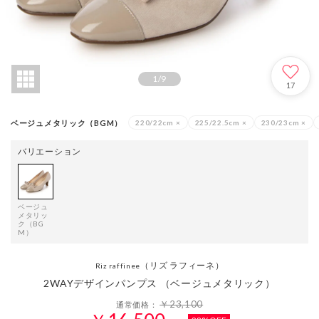
1
/
9
17
ベージュメタリック（BGM）
220/22cm
×
225/22.5cm
×
230/23cm
×
バリエーション
ベージュ
メタリッ
ク（BG
M）
（リズ ラフィーネ）
Riz raffinee
2WAYデザインパンプス （ベージュメタリック）
￥23,100
通常価格：