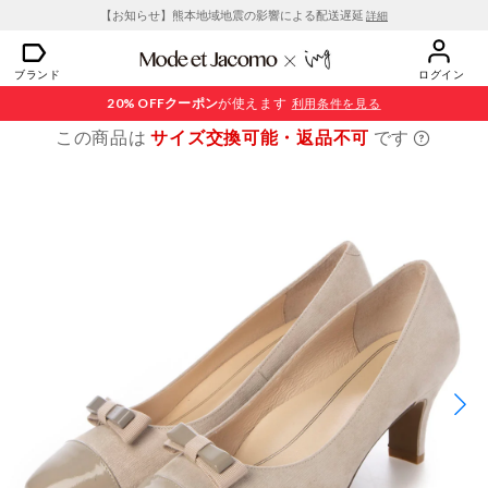
【お知らせ】熊本地域地震の影響による配送遅延
詳細
ブランド
ログイン
20% OFF
クーポン
が使えます
利用条件を見る
この商品は
サイズ交換可能・返品不可
です