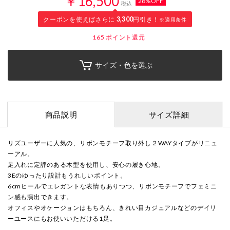
￥16,500
28%OFF
税込
クーポンを使えばさらに
3,300
円引き！
※適用条件
165
ポイント還元
サイズ・色を選ぶ
商品説明
サイズ詳細
リズユーザーに人気の、リボンモチーフ取り外し２WAYタイプがリニュ
ーアル。
足入れに定評のある木型を使用し、安心の履き心地。
3Eのゆったり設計もうれしいポイント。
6cmヒールでエレガントな表情もありつつ、リボンモチーフでフェミニ
ン感も演出できます。
オフィスやオケージョンはもちろん、きれい目カジュアルなどのデイリ
ーユースにもお使いいただける1足。