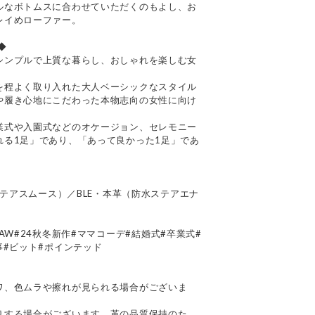
ルなボトムスに合わせていただくのもよし、お
レイめローファー。
ネ◆
シンプルで上質な暮らし、おしゃれを楽しむ女
を程よく取り入れた大人ベーシックなスタイル
や履き心地にこだわった本物志向の女性に向け
業式や入園式などのオケージョン、セレモニー
れる1足」であり、「あって良かった1足」であ
ステアスムース）／BLE・本革（防水ステアエナ
n#24AW#24秋冬新作#ママコーデ#結婚式#卒業式#
事#ビット#ポインテッド
て
ワ、色ムラや擦れが見られる場合がございま
りする場合がございます。革の品質保持のた