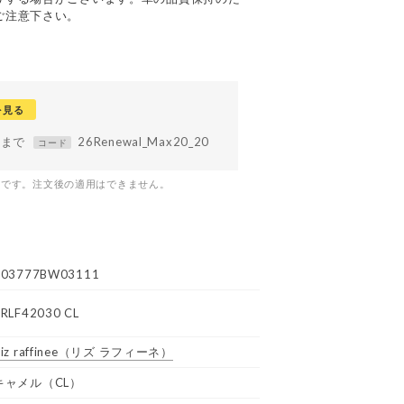
ご注意下さい。
を見る
59まで
26Renewal_Max20_20
コード
つです。注文後の適用はできません。
R03777BW03111
RLF42030 CL
iz raffinee
（リズ ラフィーネ）
キャメル（CL）