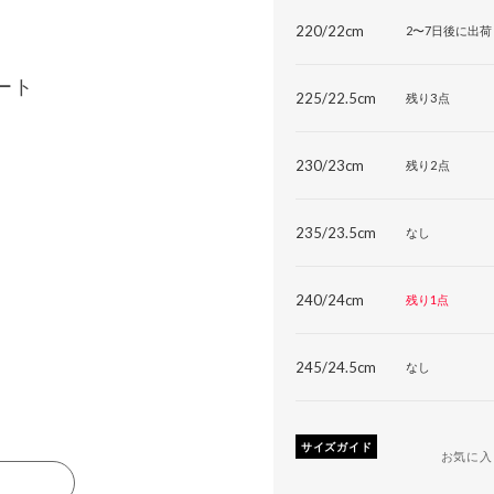
220/22cm
2〜7日後に出荷
ート
225/22.5cm
残り3点
230/23cm
残り2点
235/23.5cm
なし
240/24cm
残り1点
245/24.5cm
なし
サイズガイド
お気に入
る