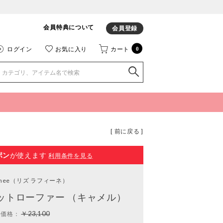
会員特典について
会員登録
ログイン
お気に入り
カート
0
[ 前に戻る ]
ポン
が使えます
利用条件を見る
inee
（リズ ラフィーネ）
ットローファー （キャメル）
￥23,100
常価格：