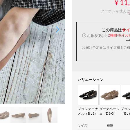
￥11,
クーポンを使え
この商品は
サイ
お急ぎ便なら
2時間46分55
一
お届け予定日はサイズ欄をご
バリエーション
ブラックエナ
ダークベージ
ブラ
メル（BLE）
ュ（DBG）
（BL
サイズ
在庫