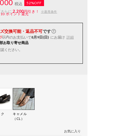
000
52%OFF
税込
2,200
ばさらに
円引き！
※適用条件
110
ポイント還元
ズ交換可能・返品不可
です
以内
のお支払いで
8月9日(日)
にお届け
詳細
秒
部お取り寄せ商品
確認ください。
ック
キャメル
）
（CL）
お気に入り