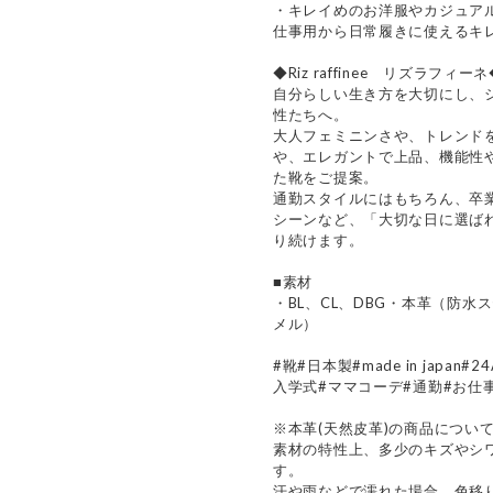
・キレイめのお洋服やカジュア
仕事用から日常履きに使えるキ
◆Riz raffinee リズラフィー
自分らしい生き方を大切にし、
性たちへ。
大人フェミニンさや、トレンド
や、エレガントで上品、機能性
た靴をご提案。
通勤スタイルにはもちろん、卒
シーンなど、「大切な日に選ば
り続けます。
■素材
・BL、CL、DBG・本革（防水
メル）
#靴#日本製#made in japa
入学式#ママコーデ#通勤#お仕
※本革(天然皮革)の商品につい
素材の特性上、多少のキズやシ
す。
汗や雨などで濡れた場合、色移