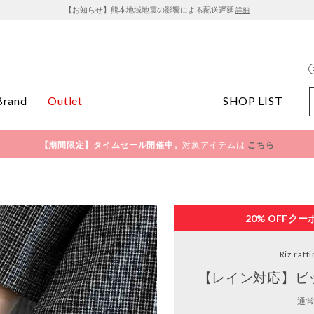
【お知らせ】熊本地域地震の影響による配送遅延
詳細
Brand
Outlet
SHOP LIST
【期間限定】タイムセール開催中。
対象アイテムは
こちら
20% OFF
クー
Riz raff
【レイン対応】ビ
通