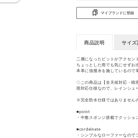
マイブランドに登録
商品説明
サイズ
二層になったビットがアクセン
ちょっとした雨でも気にせずお
本革に強撥水を施しているので
◇この商品は【全天候対応・晴
雨対応仕様なので、レインシュ
※完全防水仕様ではありません
■point
・中敷スポンジ搭載でクッショ
■cordeinate
・シンプルなローファーなので