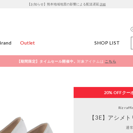
【お知らせ】熊本地域地震の影響による配送遅延
詳細
Brand
Outlet
SHOP LIST
【期間限定】タイムセール開催中。
対象アイテムは
こちら
20% OFF
クー
Riz raff
【3E】アシメト
通