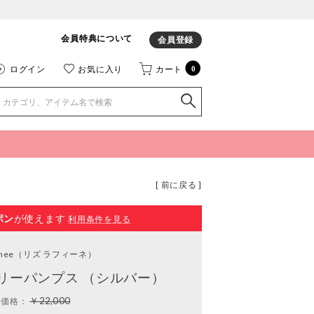
会員特典について
会員登録
ログイン
お気に入り
カート
0
[ 前に戻る ]
ポン
が使えます
利用条件を見る
inee
（リズ ラフィーネ）
リーパンプス （シルバー）
￥22,000
常価格：