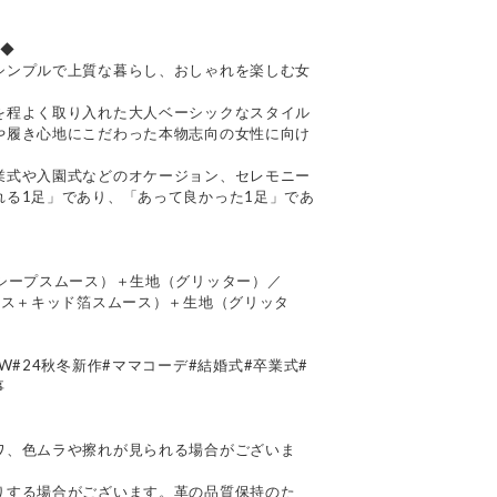
ネ◆
シンプルで上質な暮らし、おしゃれを楽しむ女
を程よく取り入れた大人ベーシックなスタイル
や履き心地にこだわった本物志向の女性に向け
業式や入園式などのオケージョン、セレモニー
れる1足」であり、「あって良かった1足」であ
＋シープスムース）＋生地（グリッター）／
ース＋キッド箔スムース）＋生地（グリッタ
#24AW#24秋冬新作#ママコーデ#結婚式#卒業式#
事
て
ワ、色ムラや擦れが見られる場合がございま
りする場合がございます。革の品質保持のた