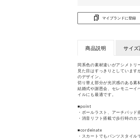
マイブランドに登録
商品説明
サイズ
同系色の素材違いがアシメトリ
見た目はすっきりとしています
のデザイン。
切り替え部分が光沢感のある素
結婚式や謝恩会、セレモニーイ
イルにも最適です。
■point
・ボールラスト、アーチパッド
・消音リフト搭載で歩行時のカ
■cordeinate
・スカートでもパンツスタイル