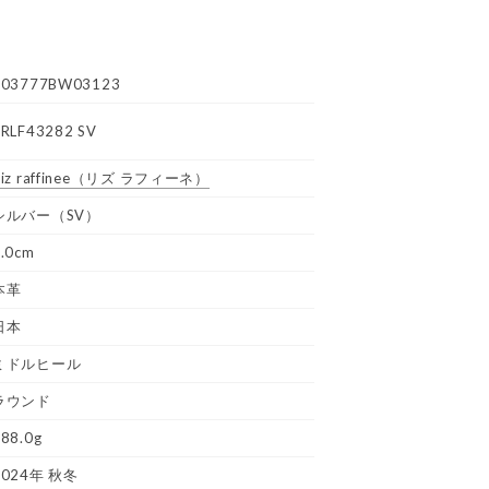
R03777BW03123
RRLF43282 SV
iz raffinee
（リズ ラフィーネ）
シルバー（SV）
.0cm
本革
日本
ミドルヒール
ラウンド
88.0g
2024年 秋冬