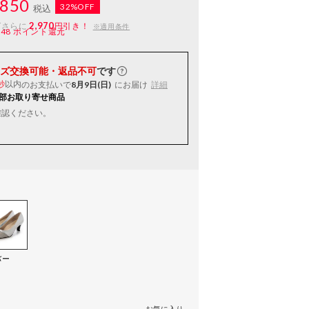
850
32%OFF
税込
2,970
ばさらに
円引き！
※適用条件
148
ポイント還元
ズ交換可能・返品不可
です
以内
のお支払いで
8月9日(日)
にお届け
詳細
秒
部お取り寄せ商品
確認ください。
バー
）
お気に入り