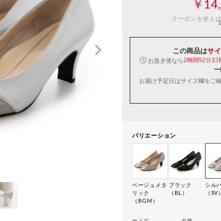
￥14,
クーポンを使え
この商品は
サイ
お急ぎ便なら
2時間52分12
一
お届け予定日はサイズ欄をご
バリエーション
ベージュメタ
ブラック
シル
リック
（BL）
（SV
（BGM）
サイズ
在庫