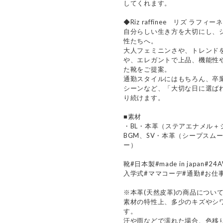
してくれます。
◆Riz raffinee リズ ラフィー
自分らしい生き方を大切にし、
性たちへ。
大人フェミニンさや、トレンド
や、エレガントで上品、機能性
た靴をご提案。
通勤スタイルにはもちろん、卒
シーンなど、「大切な日に選ば
り続けます。
■素材
・BL・本革（ステアエナメル
BGM、SV・本革（シープスム
ー）
靴#日本製#made in japan
入学式#ママコーデ#通勤#お仕
※本革(天然皮革)の商品につい
素材の特性上、多少のキズやシ
す。
汗や雨などで濡れた場合、色移