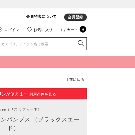
会員特典について
会員登録
ログイン
お気に入り
カート
0
[ 前に戻る ]
ポン
が使えます
利用条件を見る
inee
（リズ ラフィーネ）
ンパンプス （ブラックスエー
ド）