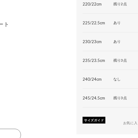
220/22cm
残り2点
225/22.5cm
あり
ート
230/23cm
あり
235/23.5cm
残り3点
240/24cm
なし
245/24.5cm
残り3点
サイズガイド
お気に入
る