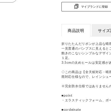
マイブランドに登録
商品説明
サイズ
折りたたんだリボンが上品な晴
一見普通のパンプスに見えると
飽きのこないシンプルなデザイ
１足。
3.5cmの太めヒールは安定感
◇この商品は【全天候対応・晴
雨対応仕様なので、レインシュ
※完全防水仕様ではありません
■point
・エラスティックフォーム、ボ
■cordeinate