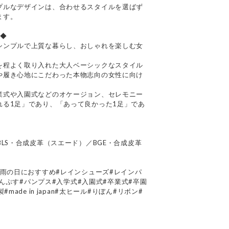
プルなデザインは、合わせるスタイルを選ばず
ます。
ネ◆
シンプルで上質な暮らし、おしゃれを楽しむ女
を程よく取り入れた大人ベーシックなスタイル
や履き心地にこだわった本物志向の女性に向け
業式や入園式などのオケージョン、セレモニー
れる1足」であり、「あって良かった1足」であ
BLS・合成皮革（スエード）／BGE・合成皮革
#雨の日におすすめ#レインシューズ#レインパ
#ぱんぷす#パンプス#入学式#入園式#卒業式#卒園
made in japan#太ヒール#りぼん#リボン#