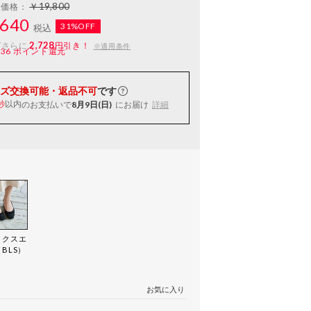
￥19,800
常価格：
640
31%OFF
税込
2,728
ばさらに
円引き！
※適用条件
136
ポイント還元
ズ交換可能・返品不可
です
以内
のお支払いで
8月9日(日)
にお届け
詳細
秒
ックスエ
BLS）
お気に入り