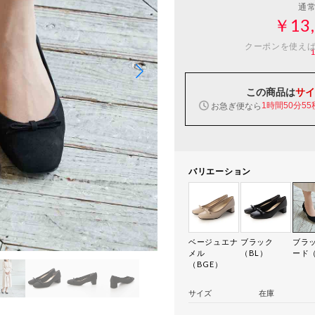
通
￥13,
クーポンを使え
この商品は
サイ
お急ぎ便なら
1時間50分54
バリエーション
ベージュエナ
ブラック
ブラ
メル
（BL）
ード（
（BGE）
サイズ
在庫