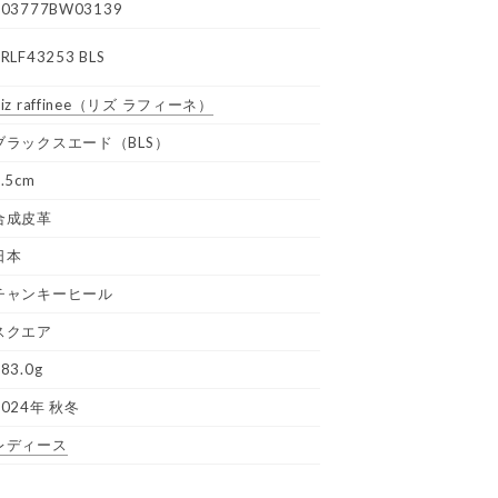
R03777BW03139
RLF43253 BLS
iz raffinee
（リズ ラフィーネ）
ブラックスエード（BLS）
.5cm
合成皮革
日本
チャンキーヒール
スクエア
83.0g
2024年 秋冬
レディース