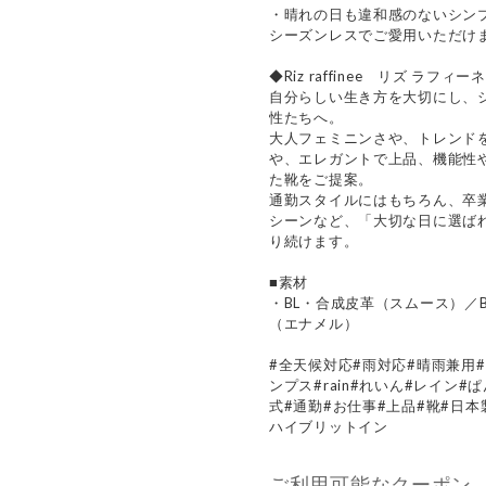
・晴れの日も違和感のないシン
シーズンレスでご愛用いただけ
◆Riz raffinee リズ ラフィー
自分らしい生き方を大切にし、
性たちへ。
大人フェミニンさや、トレンド
や、エレガントで上品、機能性
た靴をご提案。
通勤スタイルにはもちろん、卒
シーンなど、「大切な日に選ば
り続けます。
■素材
・BL・合成皮革（スムース）／
（エナメル）
#全天候対応#雨対応#晴雨兼用
ンプス#rain#れいん#レイン
式#通勤#お仕事#上品#靴#日本製#
ハイブリットイン
ご利用可能なクーポン