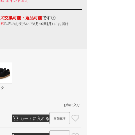
165
ポイント還元
ズ交換可能・返品可能
です
以内
のお支払いで
8月10日(月)
にお届け
5秒
ック
）
お気に入り
カートに入れる
店舗在庫