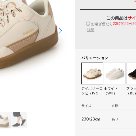
この商品は
サイ
お急ぎ便なら
23時間56分2
詳細
バリエーション
アイボリーコ
ホワイト
ブラ
ンビ（IVC）
（WH）
（BL
サイズ
在庫
230/23cm
あり