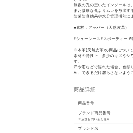
無数の孔の空いたインソールは
また微細な孔よりムレを放出す
防菌防臭効果や水分管理機能に
■素材：アッパー（天然皮革）
#シューレース#スポーティー #
※本革(天然皮革)の商品につい
素材の特性上、多少のキズやシ
す。
汗や雨などで濡れた場合、色移
め、できるだけ濡らさないよう
商品詳細
商品番号
ブランド商品番号
※店舗お問い合わせ用
ブランド名