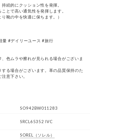
、持続的にクッション性を発揮。
ることで高い通気性を発揮します。
より靴の中を快適に保ちます。）
軽量 #デイリーユース #旅行
て
ワ、色ムラや擦れが見られる場合がございま
りする場合がございます。革の品質保持のた
ご注意下さい。
SO942BW011283
SRCL65352 IVC
SOREL
（ソレル）