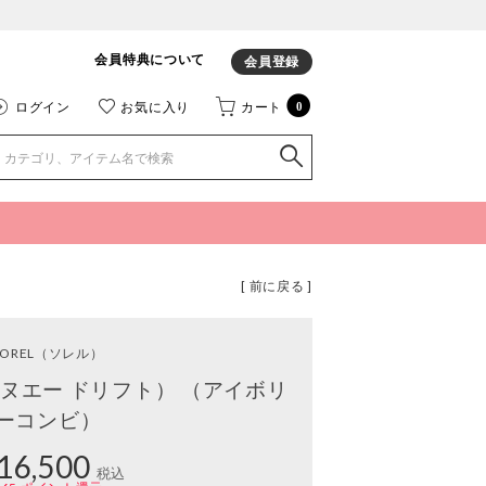
会員特典について
会員登録
ログイン
お気に入り
カート
0
[ 前に戻る ]
SOREL
（ソレル）
ヌエー ドリフト） （アイボリ
ーコンビ）
16,500
税込