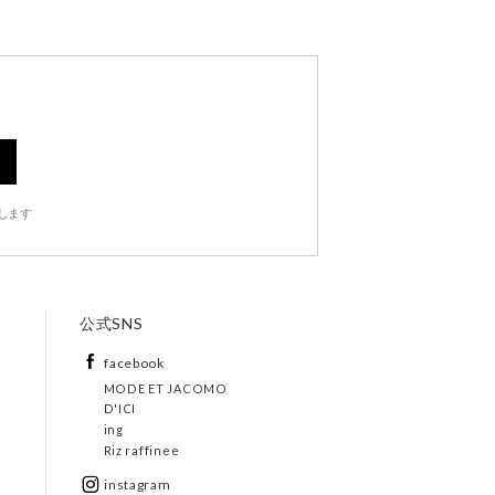
します
公式SNS
facebook
MODE ET JACOMO
D'ICI
ing
Riz raffinee
instagram