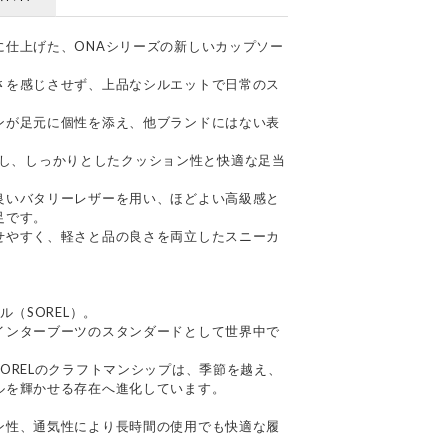
に仕上げた、ONAシリーズの新しいカップソー
さを感じさせず、上品なシルエットで日常のス
ンが足元に個性を添え、他ブランドにはない表
を採用し、しっかりとしたクッション性と快適な足当
良いバタリーレザーを用い、ほどよい高級感と
足です。
せやすく、軽さと品の良さを両立したスニーカ
ル（SOREL）。
インターブーツのスタンダードとして世界中で
ORELのクラフトマンシップは、季節を越え、
ルを輝かせる存在へ進化しています。
ン性、通気性により長時間の使用でも快適な履