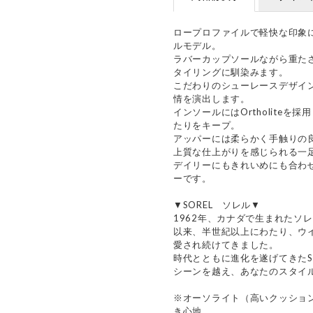
ロープロファイルで軽快な印象
ルモデル。
ラバーカップソールながら重た
タイリングに馴染みます。
こだわりのシューレースデザイ
情を演出します。
インソールにはOrtholite
たりをキープ。
アッパーには柔らかく手触りの
上質な仕上がりを感じられる一
デイリーにもきれいめにも合わ
ーです。
▼SOREL ソレル▼
1962年、カナダで生まれたソレ
以来、半世紀以上にわたり、ウ
愛され続けてきました。
時代とともに進化を遂げてきたS
シーンを越え、あなたのスタイ
※オーソライト（高いクッショ
き心地。