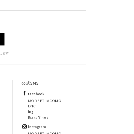
します
公式SNS
facebook
MODE ET JACOMO
D'ICI
ing
Riz raffinee
instagram
MODE ET JACOMO