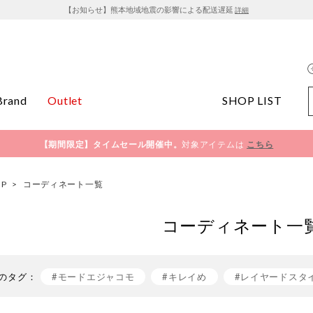
【お知らせ】熊本地域地震の影響による配送遅延
詳細
Brand
Outlet
SHOP LIST
【期間限定】タイムセール開催中。
対象アイテムは
こちら
OP
>
コーディネート一覧
コーディネート一
のタグ：
#モードエジャコモ
#キレイめ
#レイヤードスタ
#きれいめカジュアル
#おでかけコーデ
#mode e