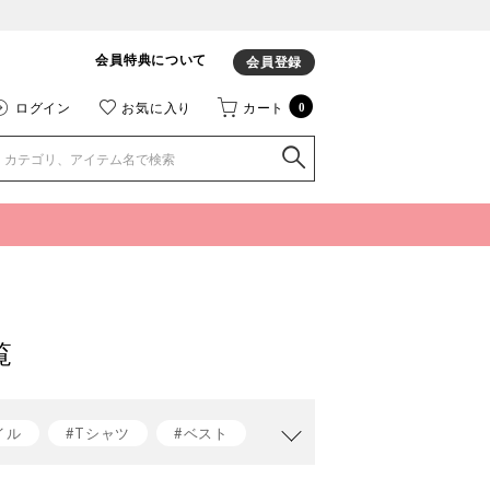
会員特典について
会員登録
ログイン
お気に入り
カート
0
覧
イル
#Tシャツ
#ベスト
t jacomo
#ベストコーデ