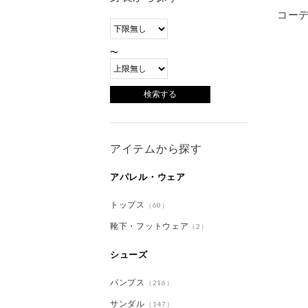
コー
〜
アイテムから探す
アパレル・ウェア
トップス
（60）
靴下・フットウェア
（2）
シューズ
パンプス
（216）
サンダル
（147）