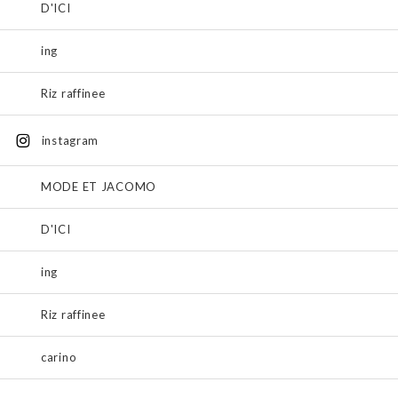
D'ICI
ing
Riz raffinee
instagram
MODE ET JACOMO
D'ICI
ing
Riz raffinee
carino