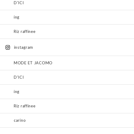
D'ICI
ing
Riz raffinee
instagram
MODE ET JACOMO
D'ICI
ing
Riz raffinee
carino