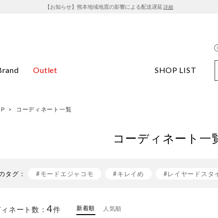
【お知らせ】熊本地域地震の影響による配送遅延
詳細
Brand
Outlet
SHOP LIST
OP
>
コーディネート一覧
コーディネート一
のタグ：
#モードエジャコモ
#キレイめ
#レイヤードスタ
#きれいめカジュアル
#おでかけコーデ
#mode e
4
新着順
ディネート数：
件
人気順