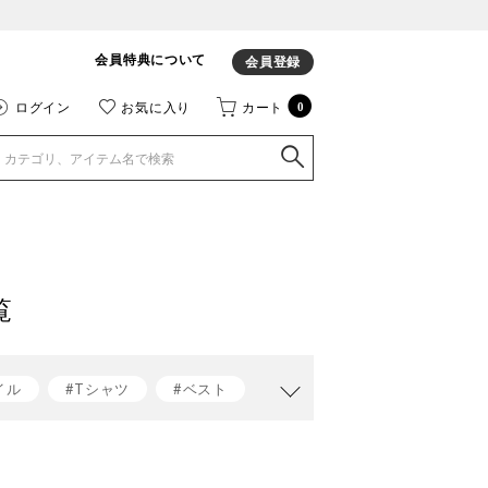
会員特典について
会員登録
ログイン
お気に入り
カート
0
覧
イル
#Tシャツ
#ベスト
t jacomo
#ベストコーデ