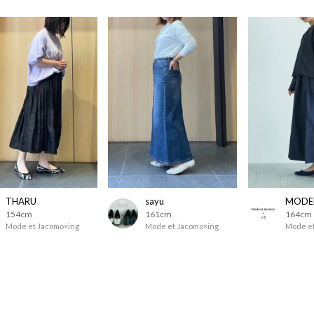
THARU
sayu
154cm
161cm
164cm
Mode et Jacomo×ing
Mode et Jacomo×ing
Mode et