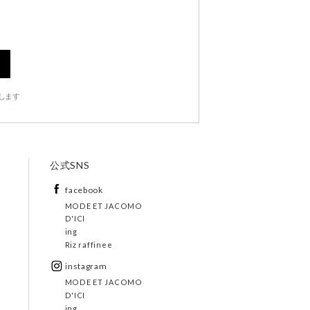
します
公式SNS
facebook
MODE ET JACOMO
D'ICI
ing
Riz raffinee
instagram
MODE ET JACOMO
D'ICI
ing