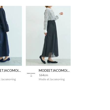
MODEETJACOMOingSTAFF
MODEETJACOMOingSTAFF
164cm
 Jacomo×ing
Mode et Jacomo×ing