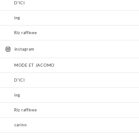
D'ICI
ing
Riz raffinee
instagram
MODE ET JACOMO
D'ICI
ing
Riz raffinee
carino