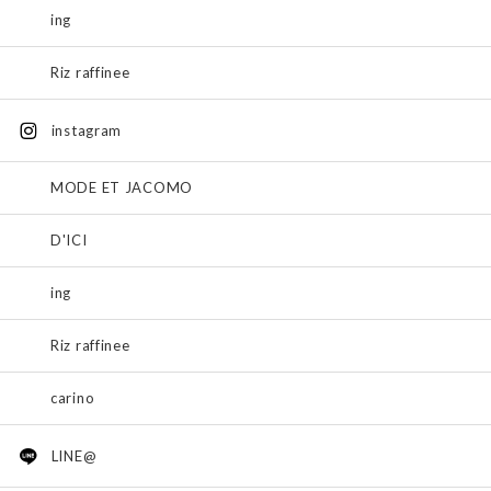
ing
Riz raffinee
instagram
MODE ET JACOMO
D'ICI
ing
Riz raffinee
carino
LINE@