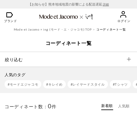
【お知らせ】熊本地域地震の影響による配送遅延
詳細
ブランド
ログイン
Mode et Jacomo × ing (モード・エ・ジャコモ) TOP
コーディネート一覧
コーディネート一覧
絞り込む
人気のタグ
#モードエジャコモ
#キレイめ
#レイヤードスタイル
#Tシャツ
0
新着順
コーディネート数：
件
人気順