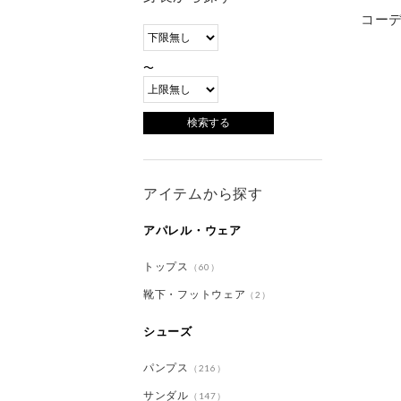
コー
〜
アイテムから探す
アパレル・ウェア
トップス
（60）
靴下・フットウェア
（2）
シューズ
パンプス
（216）
サンダル
（147）