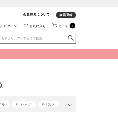
会員特典について
会員登録
ログイン
お気に入り
カート
0
覧
イル
#Tシャツ
#ベスト
t jacomo
#ベストコーデ