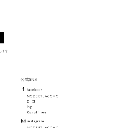
します
公式SNS
facebook
MODE ET JACOMO
D'ICI
ing
Riz raffinee
instagram
MODE ET JACOMO