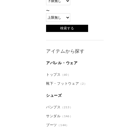
〜
アイテムから探す
アパレル・ウェア
トップス
（60）
靴下・フットウェア
（2）
シューズ
パンプス
（213）
サンダル
（146）
ブーツ
（144）