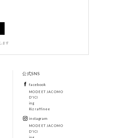
します
公式SNS
facebook
MODE ET JACOMO
D'ICI
ing
Riz raffinee
instagram
MODE ET JACOMO
D'ICI
ing