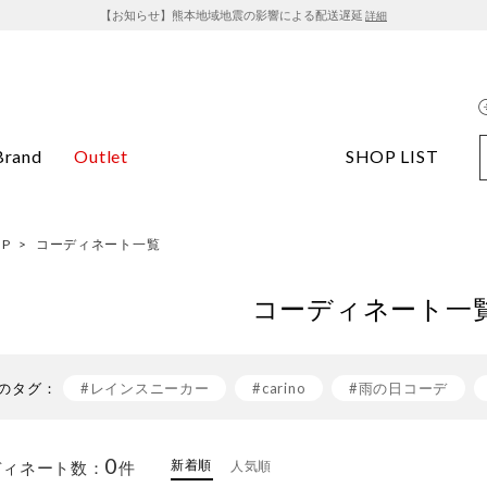
【お知らせ】熊本地域地震の影響による配送遅延
詳細
Brand
Outlet
SHOP LIST
OP
>
コーディネート一覧
コーディネート一
のタグ：
#レインスニーカー
#carino
#雨の日コーデ
#白スニーカー
#ワンピース×スニーカー
#イン
0
新着順
ディネート数：
件
人気順