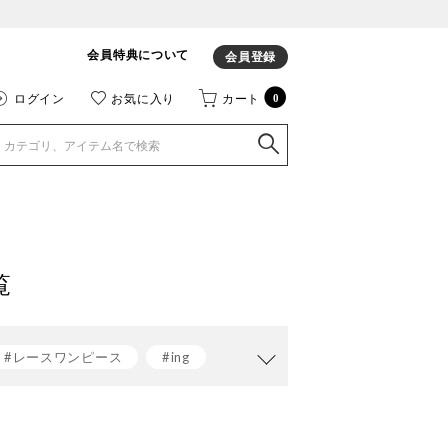
会員特典について
会員登録
ログイン
お気に入り
カート
0
覧
#レースワンピース
#ing
グ
#レインシューズ