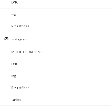
D'ICI
ing
Riz raffinee
instagram
MODE ET JACOMO
D'ICI
ing
Riz raffinee
carino